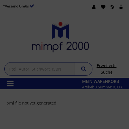
*Versand Gratis
Erweiterte
Suche
MEIN WARENKORB
Artikel:
0
Summe:
0,00 €
xml file not yet generated