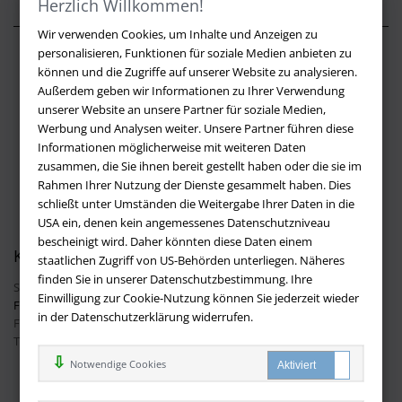
Herzlich Willkommen!
Wir verwenden Cookies, um Inhalte und Anzeigen zu
personalisieren, Funktionen für soziale Medien anbieten zu
Über buchversandmimpf2000.de
können und die Zugriffe auf unserer Website zu analysieren.
Außerdem geben wir Informationen zu Ihrer Verwendung
Impressum
unserer Website an unsere Partner für soziale Medien,
Versandbedingungen
Werbung und Analysen weiter. Unsere Partner führen diese
Widerruf
Informationen möglicherweise mit weiteren Daten
zusammen, die Sie ihnen bereit gestellt haben oder die sie im
Batteriehinweis
Rahmen Ihrer Nutzung der Dienste gesammelt haben. Dies
AGB
schließt unter Umständen die Weitergabe Ihrer Daten in die
Datenschutz
USA ein, denen kein angemessenes Datenschutzniveau
bescheinigt wird. Daher könnten diese Daten einem
Kontakt
staatlichen Zugriff von US-Behörden unterliegen. Näheres
finden Sie in unserer Datenschutzbestimmung. Ihre
Sie haben Fragen?
Hier finden Sie Antworten auf häufig gestellte
Einwilligung zur Cookie-Nutzung können Sie jederzeit wieder
Fragen.
in der Datenschutzerklärung widerrufen.
Fragen per E-Mail:
info@buchversandmimpf2000.de
Telefon: +49 (0)9209 20 23 188
Ihre Vorteile bei uns
Notwendige Cookies
Kostenloser Versand innerhalb Deutschlands