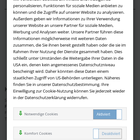
personalisieren, Funktionen für soziale Medien anbieten zu
können und die Zugriffe auf unserer Website zu analysieren.
Außerdem geben wir Informationen zu Ihrer Verwendung
Über buchversandmimpf2000.de
unserer Website an unsere Partner für soziale Medien,
Werbung und Analysen weiter. Unsere Partner führen diese
Impressum
Informationen möglicherweise mit weiteren Daten
Versandbedingungen
zusammen, die Sie ihnen bereit gestellt haben oder die sie im
Widerruf
Rahmen Ihrer Nutzung der Dienste gesammelt haben. Dies
schließt unter Umständen die Weitergabe Ihrer Daten in die
Batteriehinweis
USA ein, denen kein angemessenes Datenschutzniveau
AGB
bescheinigt wird. Daher könnten diese Daten einem
Datenschutz
staatlichen Zugriff von US-Behörden unterliegen. Näheres
finden Sie in unserer Datenschutzbestimmung. Ihre
Kontakt
Einwilligung zur Cookie-Nutzung können Sie jederzeit wieder
in der Datenschutzerklärung widerrufen.
Sie haben Fragen?
Hier finden Sie Antworten auf häufig gestellte
Fragen.
Fragen per E-Mail:
info@buchversandmimpf2000.de
Notwendige Cookies
Telefon: +49 (0)9209 20 23 188
Ihre Vorteile bei uns
Komfort Cookies
Kostenloser Versand innerhalb Deutschlands