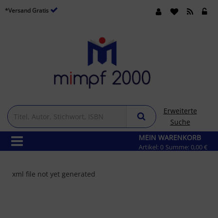
*Versand Gratis
Erweiterte
Suche
MEIN WARENKORB
Artikel:
0
Summe:
0,00 €
xml file not yet generated