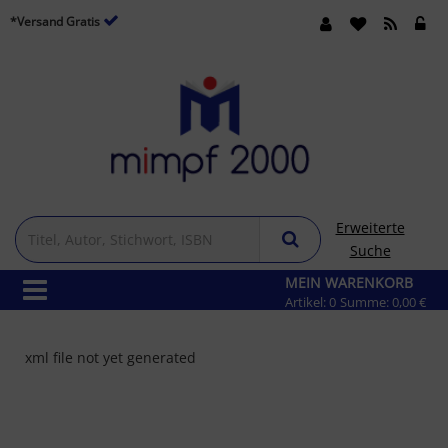
*Versand Gratis
Erweiterte
Suche
MEIN WARENKORB
Artikel:
0
Summe:
0,00 €
xml file not yet generated