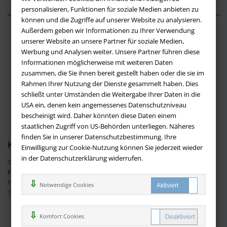
personalisieren, Funktionen für soziale Medien anbieten zu
können und die Zugriffe auf unserer Website zu analysieren.
Außerdem geben wir Informationen zu Ihrer Verwendung
Über buchversandmimpf2000.de
unserer Website an unsere Partner für soziale Medien,
Werbung und Analysen weiter. Unsere Partner führen diese
Impressum
Informationen möglicherweise mit weiteren Daten
Versandbedingungen
zusammen, die Sie ihnen bereit gestellt haben oder die sie im
Widerruf
Rahmen Ihrer Nutzung der Dienste gesammelt haben. Dies
schließt unter Umständen die Weitergabe Ihrer Daten in die
Batteriehinweis
USA ein, denen kein angemessenes Datenschutzniveau
AGB
bescheinigt wird. Daher könnten diese Daten einem
Datenschutz
staatlichen Zugriff von US-Behörden unterliegen. Näheres
finden Sie in unserer Datenschutzbestimmung. Ihre
Kontakt
Einwilligung zur Cookie-Nutzung können Sie jederzeit wieder
in der Datenschutzerklärung widerrufen.
Sie haben Fragen?
Hier finden Sie Antworten auf häufig gestellte
Fragen.
Fragen per E-Mail:
info@buchversandmimpf2000.de
Notwendige Cookies
Telefon: +49 (0)9209 20 23 188
Ihre Vorteile bei uns
Komfort Cookies
Kostenloser Versand innerhalb Deutschlands