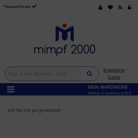
*Versand Gratis
Erweiterte
Suche
MEIN WARENKORB
Artikel:
0
Summe:
0,00 €
xml file not yet generated