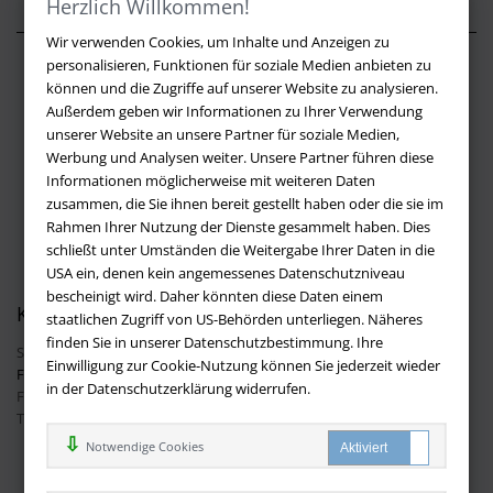
Herzlich Willkommen!
Wir verwenden Cookies, um Inhalte und Anzeigen zu
personalisieren, Funktionen für soziale Medien anbieten zu
Über buchversandmimpf2000.de
können und die Zugriffe auf unserer Website zu analysieren.
Außerdem geben wir Informationen zu Ihrer Verwendung
Impressum
unserer Website an unsere Partner für soziale Medien,
Versandbedingungen
Werbung und Analysen weiter. Unsere Partner führen diese
Widerruf
Informationen möglicherweise mit weiteren Daten
zusammen, die Sie ihnen bereit gestellt haben oder die sie im
Batteriehinweis
Rahmen Ihrer Nutzung der Dienste gesammelt haben. Dies
AGB
schließt unter Umständen die Weitergabe Ihrer Daten in die
Datenschutz
USA ein, denen kein angemessenes Datenschutzniveau
bescheinigt wird. Daher könnten diese Daten einem
Kontakt
staatlichen Zugriff von US-Behörden unterliegen. Näheres
finden Sie in unserer Datenschutzbestimmung. Ihre
Sie haben Fragen?
Hier finden Sie Antworten auf häufig gestellte
Einwilligung zur Cookie-Nutzung können Sie jederzeit wieder
Fragen.
in der Datenschutzerklärung widerrufen.
Fragen per E-Mail:
info@buchversandmimpf2000.de
Telefon: +49 (0)9209 20 23 188
Ihre Vorteile bei uns
Notwendige Cookies
Kostenloser Versand innerhalb Deutschlands