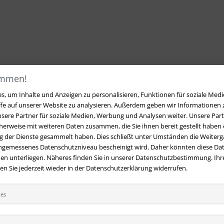
ommen!
, um Inhalte und Anzeigen zu personalisieren, Funktionen für soziale Medi
ffe auf unserer Website zu analysieren. Außerdem geben wir Informationen
sere Partner für soziale Medien, Werbung und Analysen weiter. Unsere Part
erweise mit weiteren Daten zusammen, die Sie ihnen bereit gestellt haben o
 der Dienste gesammelt haben. Dies schließt unter Umständen die Weiterga
angemessenes Datenschutzniveau bescheinigt wird. Daher könnten diese Dat
en unterliegen. Näheres finden Sie in unserer Datenschutzbestimmung. Ihre
 Sie jederzeit wieder in der Datenschutzerklärung widerrufen.
ies
t
Ihre Vorteile bei uns
 Fragen?
Hier finden Sie Antworten
Kostenloser Versand innerhalb