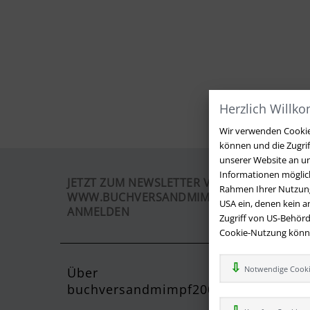
Herzlich Willk
Wir verwenden Cookies
können und die Zugri
unserer Website an un
Informationen möglich
JETZT ZUM NEWSLETTER VON
Rahmen Ihrer Nutzung
WWW.BUCHVERSANDMIMPF2000.DE
USA ein, denen kein 
ANMELDEN
Zugriff von US-Behörd
Cookie-Nutzung können
Notwendige Cook
Über
Kontak
buchversandmimpf2000.de
Sie haben