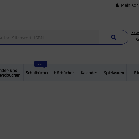
Mein Kon
Erw
S
Neu
nder- und
Schulbücher
Hörbücher
Kalender
Spielwaren
Fi
gendbücher