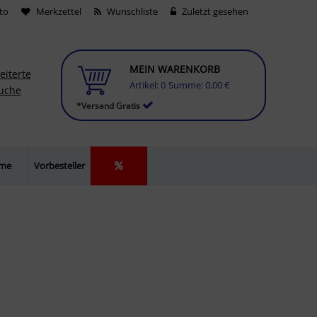
to
Merkzettel
Wunschliste
Zuletzt gesehen
MEIN WARENKORB
eiterte
Artikel:
0
Summe:
0,00 €
uche
*Versand Gratis
lme
Vorbesteller