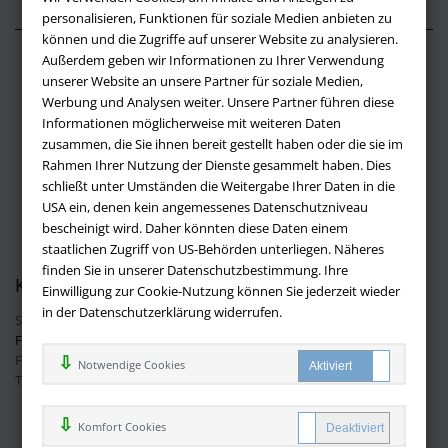
personalisieren, Funktionen für soziale Medien anbieten zu
können und die Zugriffe auf unserer Website zu analysieren.
Außerdem geben wir Informationen zu Ihrer Verwendung
Über buchversandmimpf2000.de
unserer Website an unsere Partner für soziale Medien,
Werbung und Analysen weiter. Unsere Partner führen diese
Impressum
Informationen möglicherweise mit weiteren Daten
Versandbedingungen
zusammen, die Sie ihnen bereit gestellt haben oder die sie im
Widerruf
Rahmen Ihrer Nutzung der Dienste gesammelt haben. Dies
schließt unter Umständen die Weitergabe Ihrer Daten in die
Batteriehinweis
USA ein, denen kein angemessenes Datenschutzniveau
AGB
bescheinigt wird. Daher könnten diese Daten einem
Datenschutz
staatlichen Zugriff von US-Behörden unterliegen. Näheres
finden Sie in unserer Datenschutzbestimmung. Ihre
Kontakt
Einwilligung zur Cookie-Nutzung können Sie jederzeit wieder
in der Datenschutzerklärung widerrufen.
Sie haben Fragen?
Hier finden Sie Antworten auf häufig gestellte
Fragen.
Fragen per E-Mail:
info@buchversandmimpf2000.de
Notwendige Cookies
Telefon: +49 (0)9209 20 23 188
Ihre Vorteile bei uns
Komfort Cookies
Kostenloser Versand innerhalb Deutschlands