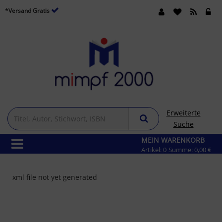
*Versand Gratis
Erweiterte
Suche
MEIN WARENKORB
Artikel:
0
Summe:
0,00 €
xml file not yet generated