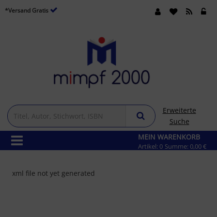
*Versand Gratis
Erweiterte
Suche
MEIN WARENKORB
Artikel:
0
Summe:
0,00 €
xml file not yet generated