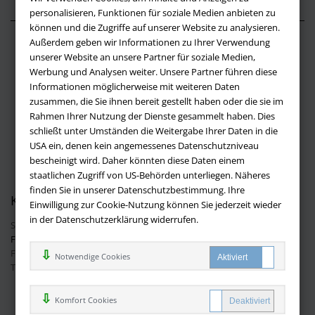
personalisieren, Funktionen für soziale Medien anbieten zu
können und die Zugriffe auf unserer Website zu analysieren.
Außerdem geben wir Informationen zu Ihrer Verwendung
Über buchversandmimpf2000.de
unserer Website an unsere Partner für soziale Medien,
Werbung und Analysen weiter. Unsere Partner führen diese
Impressum
Informationen möglicherweise mit weiteren Daten
Versandbedingungen
zusammen, die Sie ihnen bereit gestellt haben oder die sie im
Widerruf
Rahmen Ihrer Nutzung der Dienste gesammelt haben. Dies
schließt unter Umständen die Weitergabe Ihrer Daten in die
Batteriehinweis
USA ein, denen kein angemessenes Datenschutzniveau
AGB
bescheinigt wird. Daher könnten diese Daten einem
Datenschutz
staatlichen Zugriff von US-Behörden unterliegen. Näheres
finden Sie in unserer Datenschutzbestimmung. Ihre
Kontakt
Einwilligung zur Cookie-Nutzung können Sie jederzeit wieder
in der Datenschutzerklärung widerrufen.
Sie haben Fragen?
Hier finden Sie Antworten auf häufig gestellte
Fragen.
Fragen per E-Mail:
info@buchversandmimpf2000.de
Notwendige Cookies
Telefon: +49 (0)9209 20 23 188
Ihre Vorteile bei uns
Komfort Cookies
Kostenloser Versand innerhalb Deutschlands