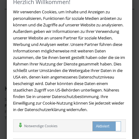
Herzlich Willkommen!
Wir verwenden Cookies, um Inhalte und Anzeigen zu
personalisieren, Funktionen für soziale Medien anbieten zu
Über buchversandmimpf2000.de
können und die Zugriffe auf unserer Website zu analysieren.
Außerdem geben wir Informationen zu Ihrer Verwendung
Impressum
unserer Website an unsere Partner für soziale Medien,
Versandbedingungen
Werbung und Analysen weiter. Unsere Partner führen diese
Widerruf
Informationen möglicherweise mit weiteren Daten
zusammen, die Sie ihnen bereit gestellt haben oder die sie im
Batteriehinweis
Rahmen Ihrer Nutzung der Dienste gesammelt haben. Dies
AGB
schließt unter Umständen die Weitergabe Ihrer Daten in die
Datenschutz
USA ein, denen kein angemessenes Datenschutzniveau
bescheinigt wird. Daher könnten diese Daten einem
Kontakt
staatlichen Zugriff von US-Behörden unterliegen. Näheres
finden Sie in unserer Datenschutzbestimmung. Ihre
Sie haben Fragen?
Hier finden Sie Antworten auf häufig gestellte
Einwilligung zur Cookie-Nutzung können Sie jederzeit wieder
Fragen.
in der Datenschutzerklärung widerrufen.
Fragen per E-Mail:
info@buchversandmimpf2000.de
Telefon: +49 (0)9209 20 23 188
Ihre Vorteile bei uns
Notwendige Cookies
Kostenloser Versand innerhalb Deutschlands