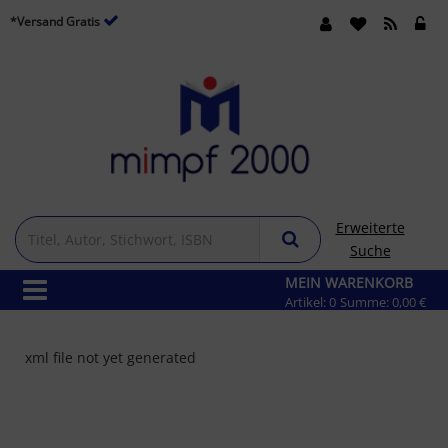
*Versand Gratis
Erweiterte
Suche
MEIN WARENKORB
Artikel:
0
Summe:
0,00 €
xml file not yet generated