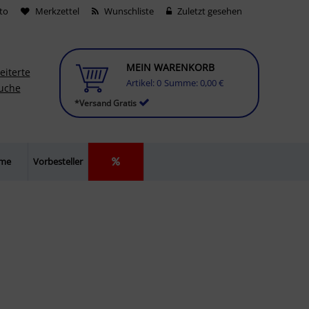
to
Merkzettel
Wunschliste
Zuletzt gesehen
MEIN WARENKORB
eiterte
Artikel:
0
Summe:
0,00 €
uche
*Versand Gratis
lme
Vorbesteller