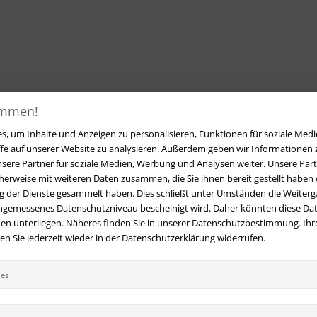
ommen!
, um Inhalte und Anzeigen zu personalisieren, Funktionen für soziale Medi
ffe auf unserer Website zu analysieren. Außerdem geben wir Informationen
sere Partner für soziale Medien, Werbung und Analysen weiter. Unsere Part
erweise mit weiteren Daten zusammen, die Sie ihnen bereit gestellt haben o
 der Dienste gesammelt haben. Dies schließt unter Umständen die Weiterga
angemessenes Datenschutzniveau bescheinigt wird. Daher könnten diese Dat
en unterliegen. Näheres finden Sie in unserer Datenschutzbestimmung. Ihre
 Sie jederzeit wieder in der Datenschutzerklärung widerrufen.
ies
t
Ihre Vorteile bei uns
 Fragen?
Hier finden Sie Antworten
Kostenloser Versand innerhalb