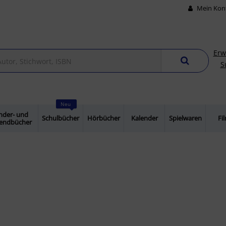
Mein Kon
Erw
S
Neu
nder- und
Schulbücher
Hörbücher
Kalender
Spielwaren
Fi
gendbücher