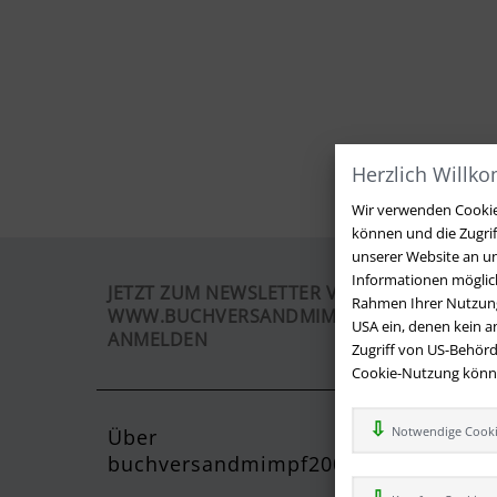
Herzlich Willk
Wir verwenden Cookies
können und die Zugri
unserer Website an un
Informationen möglich
JETZT ZUM NEWSLETTER VON
Rahmen Ihrer Nutzung
WWW.BUCHVERSANDMIMPF2000.DE
USA ein, denen kein 
ANMELDEN
Zugriff von US-Behörd
Cookie-Nutzung können
Notwendige Cook
Über
Kontak
buchversandmimpf2000.de
Sie haben