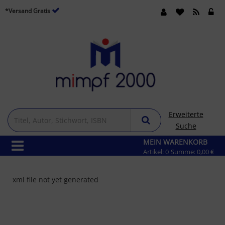
*Versand Gratis
Erweiterte
Suche
MEIN WARENKORB
Artikel:
0
Summe:
0,00 €
xml file not yet generated