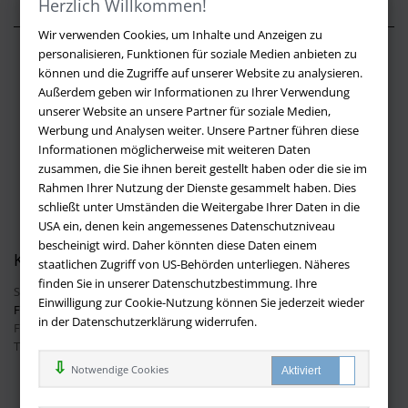
Herzlich Willkommen!
Wir verwenden Cookies, um Inhalte und Anzeigen zu
personalisieren, Funktionen für soziale Medien anbieten zu
Über buchversandmimpf2000.de
können und die Zugriffe auf unserer Website zu analysieren.
Außerdem geben wir Informationen zu Ihrer Verwendung
Impressum
unserer Website an unsere Partner für soziale Medien,
Versandbedingungen
Werbung und Analysen weiter. Unsere Partner führen diese
Widerruf
Informationen möglicherweise mit weiteren Daten
zusammen, die Sie ihnen bereit gestellt haben oder die sie im
Batteriehinweis
Rahmen Ihrer Nutzung der Dienste gesammelt haben. Dies
AGB
schließt unter Umständen die Weitergabe Ihrer Daten in die
Datenschutz
USA ein, denen kein angemessenes Datenschutzniveau
bescheinigt wird. Daher könnten diese Daten einem
Kontakt
staatlichen Zugriff von US-Behörden unterliegen. Näheres
finden Sie in unserer Datenschutzbestimmung. Ihre
Sie haben Fragen?
Hier finden Sie Antworten auf häufig gestellte
Einwilligung zur Cookie-Nutzung können Sie jederzeit wieder
Fragen.
in der Datenschutzerklärung widerrufen.
Fragen per E-Mail:
info@buchversandmimpf2000.de
Telefon: +49 (0)9209 20 23 188
Ihre Vorteile bei uns
Notwendige Cookies
Kostenloser Versand innerhalb Deutschlands