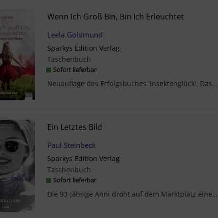
Wenn Ich Groß Bin, Bin Ich Erleuchtet
Leela Goldmund
Sparkys Edition Verlag
Taschenbuch
Sofort lieferbar
Neuauflage des Erfolgsbuches 'Insektenglück'. Das Schweizer Mädchen Leela ist sieben Jahre alt, a...
Ein Letztes Bild
Paul Steinbeck
Sparkys Edition Verlag
Taschenbuch
Sofort lieferbar
Die 93-jährige Anni droht auf dem Marktplatz einer kleinen Stadt von einem Markthändler überfahre...