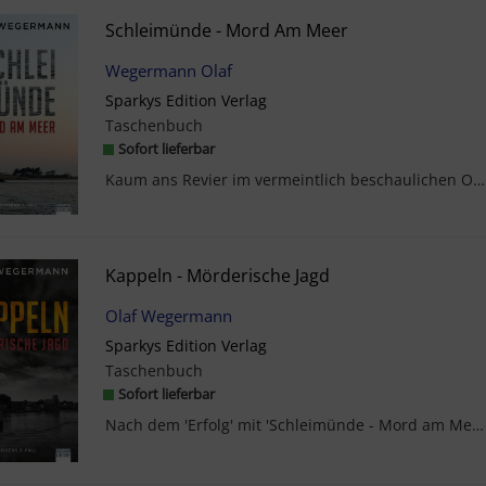
Schleimünde - Mord Am Meer
Wegermann Olaf
Sparkys Edition Verlag
Taschenbuch
Sofort lieferbar
Kaum ans Revier im vermeintlich beschaulichen Ostseestädtchen Kappeln versetzt, wird der 34-jähri...
Kappeln - Mörderische Jagd
Olaf Wegermann
Sparkys Edition Verlag
Taschenbuch
Sofort lieferbar
Nach dem 'Erfolg' mit 'Schleimünde - Mord am Meer' ist 'Kappeln - Mörderische Jagd' der zweite Fa...