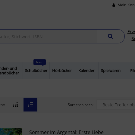
Mein Kon
Erw
S
Neu
nder- und
Schulbücher
Hörbücher
Kalender
Spielwaren
Fi
gendbücher
Sortieren nach::
ht:
Sommer Im Argental: Erste Liebe