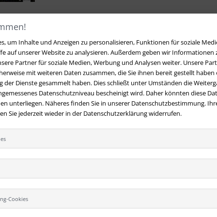
ommen!
1
2
3
, um Inhalte und Anzeigen zu personalisieren, Funktionen für soziale Medi
ffe auf unserer Website zu analysieren. Außerdem geben wir Informationen
sere Partner für soziale Medien, Werbung und Analysen weiter. Unsere Part
erweise mit weiteren Daten zusammen, die Sie ihnen bereit gestellt haben o
 der Dienste gesammelt haben. Dies schließt unter Umständen die Weiterga
angemessenes Datenschutzniveau bescheinigt wird. Daher könnten diese Dat
en unterliegen. Näheres finden Sie in unserer Datenschutzbestimmung. Ihre
 Sie jederzeit wieder in der Datenschutzerklärung widerrufen.
ies
t
Ihre Vorteile bei uns
 Fragen?
Hier finden Sie Antworten
Kostenloser Versand innerhalb
 gestellte Fragen.
Deutschlands
 E-Mail:
Sicherer Online Shop und Zahlu
hversandmimpf2000.de
SSL-Verschlüsselung
49 (0)9209 20 23 188
ing-Cookies
Viele Zahlungsmethoden wie Pa
per Vorkasse