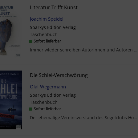
Literatur Trifft Kunst
Joachim Speidel
Sparkys Edition Verlag
Taschenbuch
Sofort lieferbar
Immer wieder schreiben Autorinnen und Autoren über Kunstwerke. Dabei dienen sie als Impulse für S...
Die Schlei-Verschwörung
Olaf Wegermann
Sparkys Edition Verlag
Taschenbuch
Sofort lieferbar
Der ehemalige Vereinsvorstand des Segelclubs Horst Heinemann wird vermisst, ein Unbekannter stell...