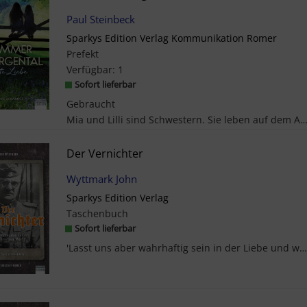
Paul Steinbeck
Sparkys Edition Verlag Kommunikation Romer
Prefekt
Verfügbar:
1
Sofort lieferbar
Gebraucht
Mia und Lilli sind Schwestern. Sie leben auf dem Argentaler Hof im Allgäu und müssen damit klar
Der Vernichter
Wyttmark John
Sparkys Edition Verlag
Taschenbuch
Sofort lieferbar
'Lasst uns aber wahrhaftig sein in der Liebe und wachsen in allen Stücken zu dem hin, der das Hau...