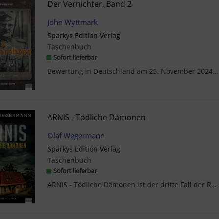
Der Vernichter, Band 2
John Wyttmark
Sparkys Edition Verlag
Taschenbuch
Sofort lieferbar
Bewertung in Deutschland am 25. November 2024 (H.R.), Amazon.Es wird so sein wie immer: Diejenige...
ARNIS - Tödliche Dämonen
Olaf Wegermann
Sparkys Edition Verlag
Taschenbuch
Sofort lieferbar
ARNIS - Tödliche Dämonen ist der dritte Fall der Regionalkrimireihe 'Schlei-Krimi' und greift auf...