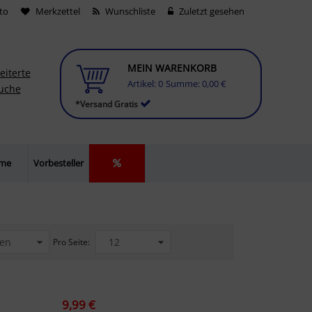
to
Merkzettel
Wunschliste
Zuletzt gesehen
MEIN WARENKORB
eiterte
Artikel:
0
Summe:
0,00 €
uche
*Versand Gratis
lme
Vorbesteller
Pro Seite:
9,99 €