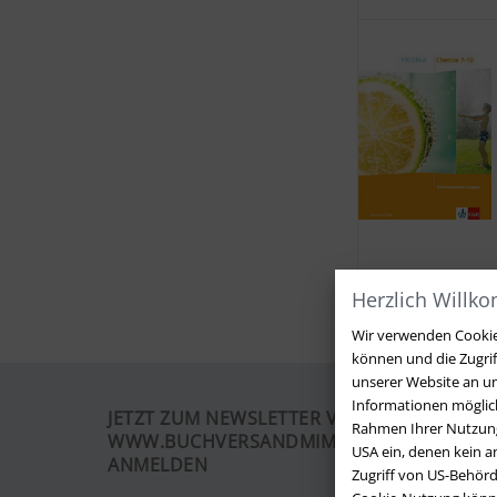
Herzlich Willk
Wir verwenden Cookies
können und die Zugri
unserer Website an un
Informationen möglich
JETZT ZUM NEWSLETTER VON
Rahmen Ihrer Nutzung
WWW.BUCHVERSANDMIMPF2000.DE
USA ein, denen kein 
ANMELDEN
Zugriff von US-Behörd