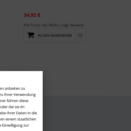
34,95 €
Alle Preise inkl. MwSt
| zzgl. Versand
IN DEN WARENKORB
...
>
>>
en anbieten zu
 zu Ihrer Verwendung
ner führen diese
der die sie im
be Ihrer Daten in die
LOS
en einem staatlichen
 Einwilligung zur