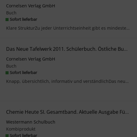
Cornelsen Verlag GmbH
Buch
Sofort lieferbar
Klare StrukturZu jeder Unterrichtseinheit gibt es mindestens eine Basis- und eine Materialseite:-...
Das Neue Tafelwerk 2011. Schülerbuch. Östliche Bundesländer
Cornelsen Verlag GmbH
Buch
Sofort lieferbar
Knapp, übersichtlich, informativ und verständlichDas neue Tafelwerk versammelt alle relevanten We...
Chemie Heute SI. Gesamtband. Aktuelle Ausgabe Für Rheinland-Pfalz
Westermann Schulbuch
Kombiprodukt
Sofort lieferbar