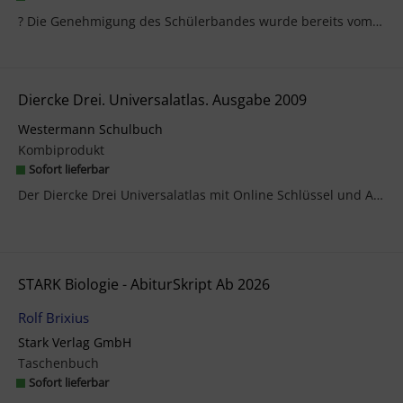
? Die Genehmigung des Schülerbandes wurde bereits vom Ministerium erteilt. ?Alles in einem! - Das...
Diercke Drei. Universalatlas. Ausgabe 2009
Westermann Schulbuch
Kombiprodukt
Sofort lieferbar
Der Diercke Drei Universalatlas mit Online Schlüssel und ArbeitsheftAktualisierter B1-Dru...
STARK Biologie - AbiturSkript Ab 2026
Rolf Brixius
Stark Verlag GmbH
Taschenbuch
Sofort lieferbar