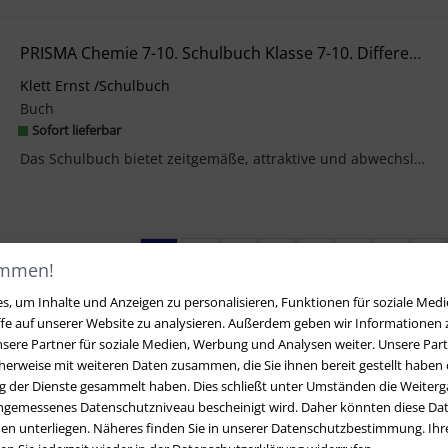
PRISMA Chemie 7-10. Schulbuch Klasse 7-10. Differenzierende Ausgabe Rheinland-Pfalz
Klett Ernst /Schulbuch
Buch
Sofort lieferbar
Das Schulbuch bietet zeitgemäße, attraktive und abwechslungsreiche Wege zu noch mehr Wissen. Und ...
1
2
3
4
5
6
7
8
ommen!
, um Inhalte und Anzeigen zu personalisieren, Funktionen für soziale Medi
ffe auf unserer Website zu analysieren. Außerdem geben wir Informationen
sere Partner für soziale Medien, Werbung und Analysen weiter. Unsere Part
erweise mit weiteren Daten zusammen, die Sie ihnen bereit gestellt haben o
 der Dienste gesammelt haben. Dies schließt unter Umständen die Weiterga
angemessenes Datenschutzniveau bescheinigt wird. Daher könnten diese Dat
en unterliegen. Näheres finden Sie in unserer Datenschutzbestimmung. Ihre