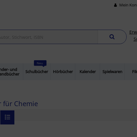
Mein Kon
Erw
S
Neu
nder- und
Schulbücher
Hörbücher
Kalender
Spielwaren
Fi
gendbücher
 für Chemie