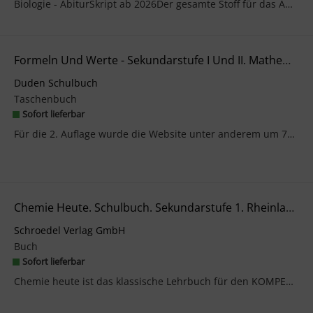
Biologie - AbiturSkript ab 2026Der gesamte Stoff für das Abitur prägnant zusammengefasst - ideal ...
Formeln Und Werte - Sekundarstufe I Und II. Mathematik - Physik - Chemie - Biologie - Formelsammlung Bis Zum Abitur
Duden Schulbuch
Taschenbuch
Sofort lieferbar
Für die 2. Auflage wurde die Website unter anderem um 70 Mathematik-Beispiele ergänzt. Im Physikt...
Chemie Heute. Schulbuch. Sekundarstufe 1. Rheinland-Pfalz
Schroedel Verlag GmbH
Buch
Sofort lieferbar
Chemie heute ist das klassische Lehrbuch für den KOMPETENZORIENTIERTEN Chemieunterricht.Die Chemi...