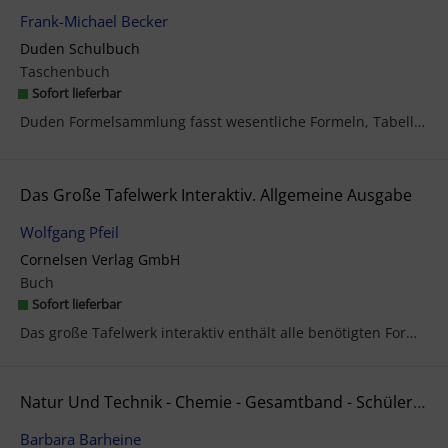
Frank-Michael Becker
Duden Schulbuch
Taschenbuch
Sofort lieferbar
Duden Formelsammlung fasst wesentliche Formeln, Tabellen und Daten bis zum Abitur zusammen - für ...
Das Große Tafelwerk Interaktiv. Allgemeine Ausgabe
Wolfgang Pfeil
Cornelsen Verlag GmbH
Buch
Sofort lieferbar
Das große Tafelwerk interaktiv enthält alle benötigten Formeln und Werte der Fächer Mathematik, P...
Natur Und Technik - Chemie - Gesamtband - Schülerbuch - Rheinland-Pfalz
Barbara Barheine