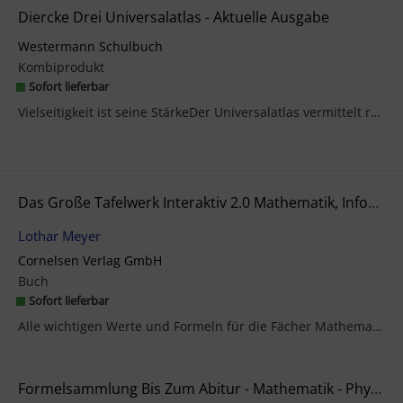
Diercke Drei Universalatlas - Aktuelle Ausgabe
Westermann Schulbuch
Kombiprodukt
Sofort lieferbar
Vielseitigkeit ist seine StärkeDer Universalatlas vermittelt räumliche Orientierung und thematisi...
Das Große Tafelwerk Interaktiv 2.0 Mathematik, Informatik, Astronomie, Physik, Chemie, Biologie. Schülerbuch. Allgemeine Ausgabe Außer Niedersachsen Und Bayern
Lothar Meyer
Cornelsen Verlag GmbH
Buch
Sofort lieferbar
Alle wichtigen Werte und Formeln für die Fächer Mathematik, Informatik, Astronomie, Physik, Chemi...
Formelsammlung Bis Zum Abitur - Mathematik - Physik - Astronomie - Chemie - Biologie - Informatik