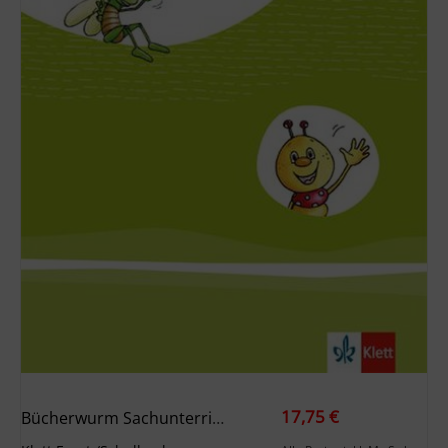
17,75 €
Bücherwurm Sachunterricht 1/2. Ausgabe Für Berlin, Brandenburg, Mecklenburg-Vorpommern, Sachsen-Anhalt Und Thüringen. Arbeitsheft Klasse 1-2