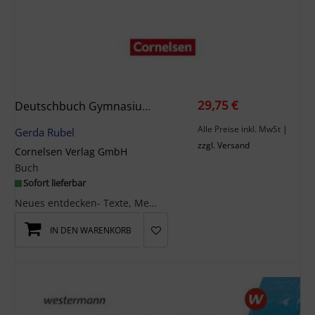
29,75 €
Deutschbuch Gymnasium 9. Schuljahr - Berlin, Brandenburg, Mecklenburg-Vorpommern, Sachsen, Sachsen-Anhalt Und Thüringen - Schulbuch
Alle Preise inkl. MwSt
|
Gerda Rubel
zzgl. Versand
Cornelsen Verlag GmbH
Buch
Sofort lieferbar
Neues entdecken- Texte, Medien und Themen, die Schüler -innen motivieren und Spaß machen- Durchgä...
IN DEN WARENKORB