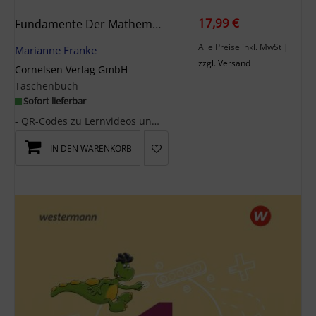
17,99 €
Fundamente Der Mathematik 5. Schuljahr - Sachsen-Anhalt Ab 2024 - Arbeitsheft Zum Schulbuch Mit Erklärfilmen Und Digitalen Übungen
Alle Preise inkl. MwSt
|
Marianne Franke
zzgl. Versand
Cornelsen Verlag GmbH
Taschenbuch
Sofort lieferbar
- QR-Codes zu Lernvideos und zu interaktiven Übungen an jeder Doppelseite- Übungsseiten mit einem...
IN DEN WARENKORB