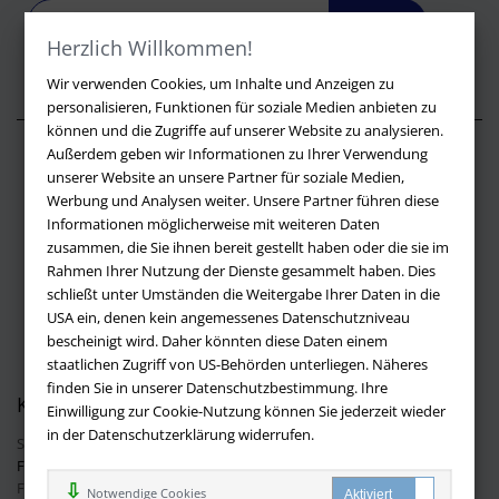
LOS
Herzlich Willkommen!
Wir verwenden Cookies, um Inhalte und Anzeigen zu
personalisieren, Funktionen für soziale Medien anbieten zu
können und die Zugriffe auf unserer Website zu analysieren.
Außerdem geben wir Informationen zu Ihrer Verwendung
Über buchversandmimpf2000.de
unserer Website an unsere Partner für soziale Medien,
Werbung und Analysen weiter. Unsere Partner führen diese
Impressum
Informationen möglicherweise mit weiteren Daten
Versandbedingungen
zusammen, die Sie ihnen bereit gestellt haben oder die sie im
Widerruf
Rahmen Ihrer Nutzung der Dienste gesammelt haben. Dies
schließt unter Umständen die Weitergabe Ihrer Daten in die
Batteriehinweis
USA ein, denen kein angemessenes Datenschutzniveau
AGB
bescheinigt wird. Daher könnten diese Daten einem
Datenschutz
staatlichen Zugriff von US-Behörden unterliegen. Näheres
finden Sie in unserer Datenschutzbestimmung. Ihre
Kontakt
Einwilligung zur Cookie-Nutzung können Sie jederzeit wieder
in der Datenschutzerklärung widerrufen.
Sie haben Fragen?
Hier finden Sie Antworten auf häufig gestellte
Fragen.
Fragen per E-Mail:
info@buchversandmimpf2000.de
Notwendige Cookies