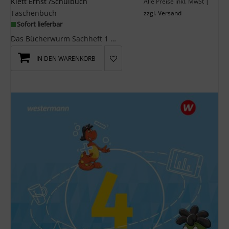
Klett Ernst /Schulbuch
Alle Preise inkl. MwSt
|
Taschenbuch
zzgl. Versand
Sofort lieferbar
Das Bücherwurm Sachheft 1 2 bietet- Themenseiten zur Erarbeitung derLehrplaninhalte- Aufgaben aus...
IN DEN WARENKORB