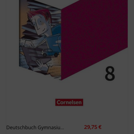
29,75 €
Deutschbuch Gymnasium 8. Schuljahr - Berlin, Brandenburg, Mecklenburg-Vorpommern, Sachsen, Sachsen-Anhalt Und Thüringen - Schülerbuch