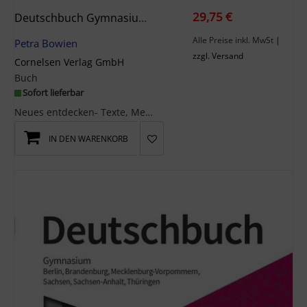
29,75 €
Deutschbuch Gymnasium 7. Schuljahr - Berlin, Brandenburg, Mecklenburg-Vorpommern, Sachsen, Sachsen-Anhalt Und Thüringen - Schülerbuch
Alle Preise inkl. MwSt
|
Petra Bowien
zzgl. Versand
Cornelsen Verlag GmbH
Buch
Sofort lieferbar
Neues entdecken- Texte, Medien und Themen, die Schüler -innen motivieren und Spaß machen- Durchgä...
IN DEN WARENKORB