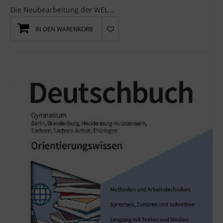
Die Neubearbeitung der WELT DER ZAHL legt Wert auf eine klare Struktur sowie ruhige, übersichtlic...
IN DEN WARENKORB