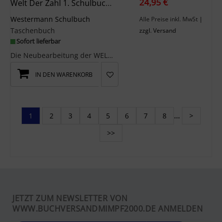
24,95 €
Welt Der Zahl 1. Schulbuch. Für Berlin, Brandenburg, Mecklenburg-Vorpommern, Sachsen-Anhalt Und Thüringen
Westermann Schulbuch
Alle Preise inkl. MwSt
|
Taschenbuch
zzgl. Versand
Sofort lieferbar
Die Neubearbeitung der WELT DER ZAHL legt Wert auf eine klare Struktur sowie ruhige, übersichtlic...
IN DEN WARENKORB
1
2
3
4
5
6
7
8
...
>
>>
JETZT ZUM NEWSLETTER VON
WWW.BUCHVERSANDMIMPF2000.DE ANMELDEN