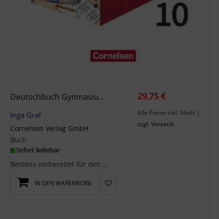
29,75 €
Deutschbuch Gymnasium 10. Schuljahr - Berlin, Brandenburg, Mecklenburg-Vorpommern, Sachsen, Sachsen-Anhalt Und Thüringen - Schulbuch Mit Hörtexten Und Erklärfilmen
Alle Preise inkl. MwSt
|
Inga Graf
zzgl. Versand
Cornelsen Verlag GmbH
Buch
Sofort lieferbar
Bestens vorbereitet für den Übergang in die Sekundarstufe IIOptionale digitale Erweiterungen biet...
IN DEN WARENKORB