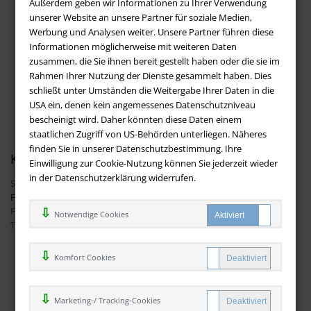
Außerdem geben wir Informationen zu Ihrer Verwendung
Über buchversandmimpf2000.de
unserer Website an unsere Partner für soziale Medien,
Werbung und Analysen weiter. Unsere Partner führen diese
Impressum
Informationen möglicherweise mit weiteren Daten
Versandbedingungen
zusammen, die Sie ihnen bereit gestellt haben oder die sie im
Widerruf
Rahmen Ihrer Nutzung der Dienste gesammelt haben. Dies
schließt unter Umständen die Weitergabe Ihrer Daten in die
Batteriehinweis
USA ein, denen kein angemessenes Datenschutzniveau
AGB
bescheinigt wird. Daher könnten diese Daten einem
Datenschutz
staatlichen Zugriff von US-Behörden unterliegen. Näheres
finden Sie in unserer Datenschutzbestimmung. Ihre
Kontakt
Einwilligung zur Cookie-Nutzung können Sie jederzeit wieder
in der Datenschutzerklärung widerrufen.
Sie haben Fragen?
Hier finden Sie Antworten auf häufig gestellte
Fragen.
Fragen per E-Mail:
info@buchversandmimpf2000.de
Notwendige Cookies
Telefon: +49 (0)9209 20 23 188
Ihre Vorteile bei uns
Komfort Cookies
Kostenloser Versand innerhalb Deutschlands
Sicherer Online Shop und Zahlung mit SSL-Verschlüsselung
Marketing-/ Tracking-Cookies
Viele Zahlungsmethoden wie PayPal oder per Vorkasse