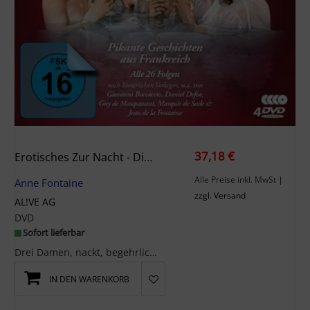
37,18 €
Erotisches Zur Nacht - Die Komplette Série Rose
Alle Preise inkl. MwSt
|
Anne Fontaine
zzgl. Versand
AL!VE AG
DVD
Sofort lieferbar
Drei Damen, nackt, begehrlich und allein im Bade, kommen überein, die unmäßige und ach so lästige...
IN DEN WARENKORB