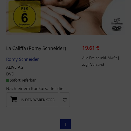
19,61 €
La Califfa (Romy Schneider)
Alle Preise inkl. MwSt
|
Romy Schneider
zzgl. Versand
AL!VE AG
DVD
Sofort lieferbar
Nach einem Konkurs, der die Schließung einer großen Fabrik zur Folge hat, kommt es in einer nordi...
IN DEN WARENKORB
1