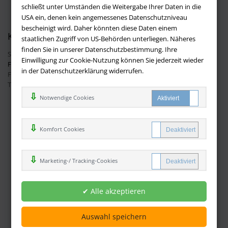
AGB
schließt unter Umständen die Weitergabe Ihrer Daten in die
Datenschutz
USA ein, denen kein angemessenes Datenschutzniveau
bescheinigt wird. Daher könnten diese Daten einem
Kontakt
staatlichen Zugriff von US-Behörden unterliegen. Näheres
finden Sie in unserer Datenschutzbestimmung. Ihre
Sie haben Fragen?
Hier finden Sie Antworten auf häufig gestellte
Einwilligung zur Cookie-Nutzung können Sie jederzeit wieder
Fragen.
in der Datenschutzerklärung widerrufen.
Fragen per E-Mail:
info@buchversandmimpf2000.de
Telefon: +49 (0)9209 20 23 188
Ihre Vorteile bei uns
Notwendige Cookies
Kostenloser Versand innerhalb Deutschlands
Sicherer Online Shop und Zahlung mit SSL-Verschlüsselung
Komfort Cookies
Viele Zahlungsmethoden wie PayPal oder per Vorkasse
Zahlweisen
Marketing-/ Tracking-Cookies