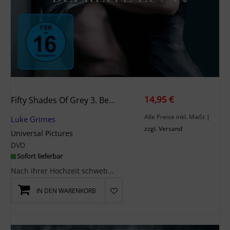
14,95 €
Fifty Shades Of Grey 3. Befreite Lust
Alle Preise inkl. MwSt
|
Luke Grimes
zzgl. Versand
Universal Pictures
DVD
Sofort lieferbar
Nach ihrer Hochzeit schweben Ana und Christian zwar im siebten Himmel, doch schon bald legt sich ...
IN DEN WARENKORB