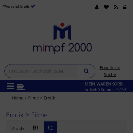
*Versand Gratis
Erweiterte
Suche
MEIN WARENKORB
Artikel:
0
Summe:
0,00 €
Home
>
Filme
>
Erotik
Erotik > Filme
Ansicht: