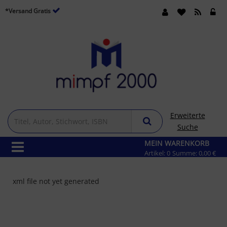
*Versand Gratis
Erweiterte
Suche
MEIN WARENKORB
Artikel:
0
Summe:
0,00 €
xml file not yet generated