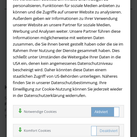
personalisieren, Funktionen für soziale Medien anbieten zu
können und die Zugriffe auf unserer Website zu analysieren.
Außerdem geben wir Informationen zu Ihrer Verwendung
Über buchversandmimpf2000.de
unserer Website an unsere Partner für soziale Medien,
Werbung und Analysen weiter. Unsere Partner führen diese
Impressum
Informationen möglicherweise mit weiteren Daten
Versandbedingungen
zusammen, die Sie ihnen bereit gestellt haben oder die sie im
Widerruf
Rahmen Ihrer Nutzung der Dienste gesammelt haben. Dies
schließt unter Umständen die Weitergabe Ihrer Daten in die
Batteriehinweis
USA ein, denen kein angemessenes Datenschutzniveau
AGB
bescheinigt wird. Daher könnten diese Daten einem
Datenschutz
staatlichen Zugriff von US-Behörden unterliegen. Näheres
finden Sie in unserer Datenschutzbestimmung. Ihre
Kontakt
Einwilligung zur Cookie-Nutzung können Sie jederzeit wieder
in der Datenschutzerklärung widerrufen.
Sie haben Fragen?
Hier finden Sie Antworten auf häufig gestellte
Fragen.
Fragen per E-Mail:
info@buchversandmimpf2000.de
Notwendige Cookies
Telefon: +49 (0)9209 20 23 188
Ihre Vorteile bei uns
Komfort Cookies
Kostenloser Versand innerhalb Deutschlands