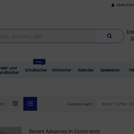
Mein Kon
Erw
S
Neu
nder- und
Schulbücher
Hörbücher
Kalender
Spielwaren
Fi
gendbücher
Sortieren nach::
ht:
Recent Advances In Constraints