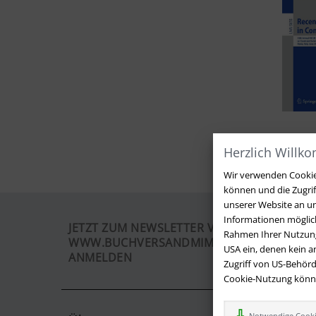
Herzlich Willk
Wir verwenden Cookies
können und die Zugri
unserer Website an un
Informationen möglich
JETZT ZUM NEWSLETTER VON
Rahmen Ihrer Nutzung
WWW.BUCHVERSANDMIMPF2000.DE
USA ein, denen kein 
ANMELDEN
Zugriff von US-Behörd
Cookie-Nutzung können
Notwendige Cook