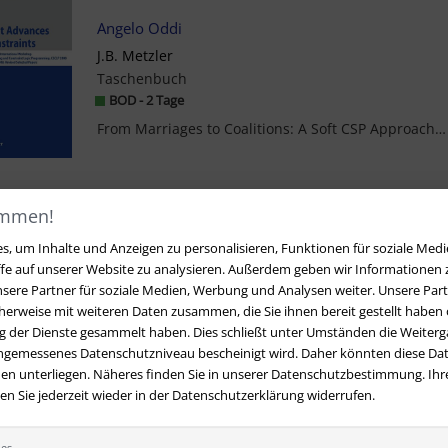
Angelo Oddi
J.B. Metzler
Taschenbuch
BOD - 2 Tage
From Marriages to Coalitions: A Soft CSP Approach.- Solving CSPs with Naming Games.- An Efficient...
ommen!
1
, um Inhalte und Anzeigen zu personalisieren, Funktionen für soziale Medi
ffe auf unserer Website zu analysieren. Außerdem geben wir Informationen
sere Partner für soziale Medien, Werbung und Analysen weiter. Unsere Part
erweise mit weiteren Daten zusammen, die Sie ihnen bereit gestellt haben o
 der Dienste gesammelt haben. Dies schließt unter Umständen die Weiterga
angemessenes Datenschutzniveau bescheinigt wird. Daher könnten diese Dat
en unterliegen. Näheres finden Sie in unserer Datenschutzbestimmung. Ihre
 Sie jederzeit wieder in der Datenschutzerklärung widerrufen.
ies