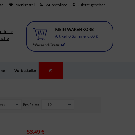
to
Merkzettel
Wunschliste
Zuletzt gesehen
MEIN WARENKORB
eiterte
Artikel:
0
Summe:
0,00 €
uche
*Versand Gratis
lme
Vorbesteller
Pro Seite:
53,49 €