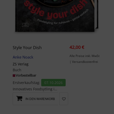
42,00 €
Style Your Dish
Alle Preise inkl. MwSt
Anke Noack
| Versandkostenfrei
ZS Verlag
Buch
Vorbestellbar
Erstverkaufstag:
07.10.2026
Innovatives Foodsytling ist die Passion von Anke Noack und Anna Pribyl. Nach dem bahnbrechenden E...
IN DEN WARENKORB