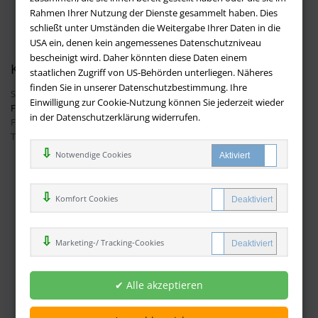
Batteriehinweis
Rahmen Ihrer Nutzung der Dienste gesammelt haben. Dies
AGB
schließt unter Umständen die Weitergabe Ihrer Daten in die
Datenschutz
USA ein, denen kein angemessenes Datenschutzniveau
bescheinigt wird. Daher könnten diese Daten einem
Kontakt
staatlichen Zugriff von US-Behörden unterliegen. Näheres
finden Sie in unserer Datenschutzbestimmung. Ihre
Sie haben Fragen?
Hier finden Sie Antworten auf häufig gestellte
Einwilligung zur Cookie-Nutzung können Sie jederzeit wieder
Fragen.
in der Datenschutzerklärung widerrufen.
Fragen per E-Mail:
info@buchversandmimpf2000.de
Telefon: +49 (0)9209 20 23 188
Ihre Vorteile bei uns
Notwendige Cookies
Kostenloser Versand innerhalb Deutschlands
Sicherer Online Shop und Zahlung mit SSL-Verschlüsselung
Komfort Cookies
Viele Zahlungsmethoden wie PayPal oder per Vorkasse
Marketing-/ Tracking-Cookies
Zahlweisen