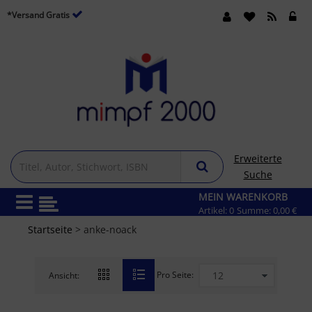
*Versand Gratis
Erweiterte
Suche
MEIN WARENKORB
Artikel:
0
Summe:
0,00 €
Startseite
> anke-noack
Pro Seite:
Ansicht: