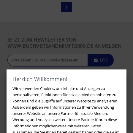
1
JETZT ZUM NEWSLETTER VON
WWW.BUCHVERSANDMIMPF2000.DE ANMELDEN
LOS
Herzlich Willkommen!
Wir verwenden Cookies, um Inhalte und Anzeigen zu
personalisieren, Funktionen für soziale Medien anbieten zu
Über buchversandmimpf2000.de
können und die Zugriffe auf unserer Website zu analysieren.
Außerdem geben wir Informationen zu Ihrer Verwendung
Impressum
unserer Website an unsere Partner für soziale Medien,
Versandbedingungen
Werbung und Analysen weiter. Unsere Partner führen diese
Widerruf
Informationen möglicherweise mit weiteren Daten
zusammen, die Sie ihnen bereit gestellt haben oder die sie im