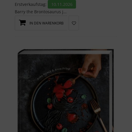
Erstverkaufstag:
10.11.2026
Barry the Brontosaurus just wants to fit in at his new school. But something about him is going t...
IN DEN WARENKORB