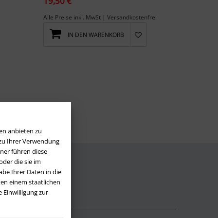
19,50 €
Alle Preise inkl. MwSt | Versandkostenfrei
IN DEN WARENKORB
la...
en anbieten zu
 zu Ihrer Verwendung
ner führen diese
der die sie im
be Ihrer Daten in die
LOS
en einem staatlichen
 Einwilligung zur