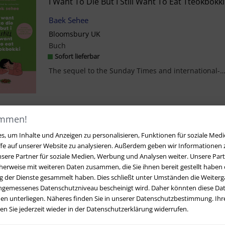
I Want To Die But I Still Want To Eat Tteokbokki
Baek Sehee
Bloomsbury UK
Buch
Sofort lieferbar
The sequel to the Sunday Times and international-bestselling South Korean therapy memoir, trans
ommen!
1
, um Inhalte und Anzeigen zu personalisieren, Funktionen für soziale Medi
ffe auf unserer Website zu analysieren. Außerdem geben wir Informationen
sere Partner für soziale Medien, Werbung und Analysen weiter. Unsere Part
erweise mit weiteren Daten zusammen, die Sie ihnen bereit gestellt haben o
 der Dienste gesammelt haben. Dies schließt unter Umständen die Weiterga
angemessenes Datenschutzniveau bescheinigt wird. Daher könnten diese Dat
en unterliegen. Näheres finden Sie in unserer Datenschutzbestimmung. Ihre
 Sie jederzeit wieder in der Datenschutzerklärung widerrufen.