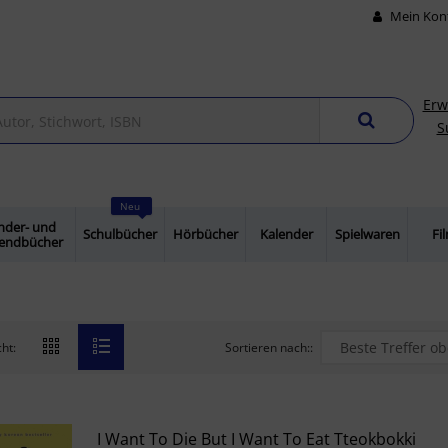
Mein Kon
Erw
S
Neu
nder- und
Schulbücher
Hörbücher
Kalender
Spielwaren
Fi
gendbücher
Sortieren nach::
ht:
I Want To Die But I Want To Eat Tteokbokki