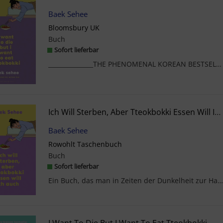
Baek Sehee
Bloomsbury UK
Buch
Sofort lieferbar
_______________THE PHENOMENAL KOREAN BESTSELLERTRANSLATED BY INTERNATIONAL BOOKER SHO...
Ich Will Sterben, Aber Tteokbokki Essen Will Ich Auch
Baek Sehee
Rowohlt Taschenbuch
Buch
Sofort lieferbar
Ein Buch, das man in Zeiten der Dunkelheit zur Hand nehmen sollteBaek Sehee ist eine erfolgreiche...
I Want To Die But I Want To Eat Tteokbokki