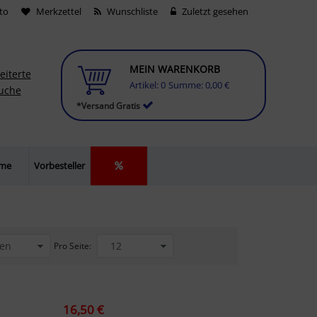
to
Merkzettel
Wunschliste
Zuletzt gesehen
MEIN WARENKORB
eiterte
Artikel:
0
Summe:
0,00 €
uche
*Versand Gratis
lme
Vorbesteller
Pro Seite:
16,50 €