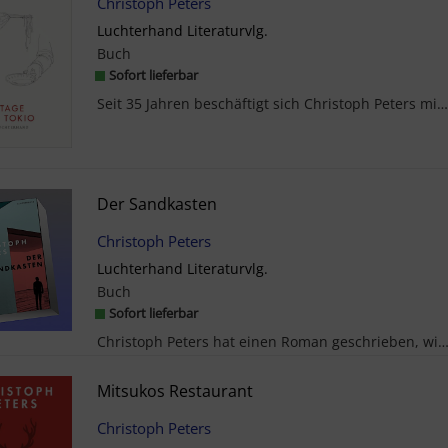
Christoph Peters
Luchterhand Literaturvlg.
Buch
Sofort lieferbar
Seit 35 Jahren beschäftigt sich Christoph Peters mit Japan. Er hat Romane über Japan geschrieben,...
Der Sandkasten
Christoph Peters
Luchterhand Literaturvlg.
Buch
Sofort lieferbar
Christoph Peters hat einen Roman geschrieben, wie es ihn seit Wolfgang Koeppens 'Das Treibhaus'
Mitsukos Restaurant
Christoph Peters