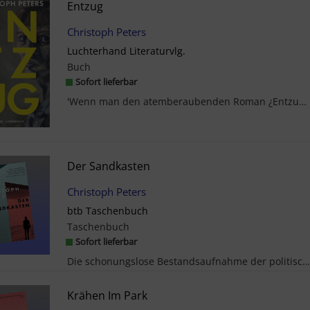
Entzug
Christoph Peters
Luchterhand Literaturvlg.
Buch
Sofort lieferbar
'Wenn man den atemberaubenden Roman ¿Entzug¿ von Christoph Peters gelesen hat, weiß man, was es b...
Der Sandkasten
Christoph Peters
btb Taschenbuch
Taschenbuch
Sofort lieferbar
Die schonungslose Bestandsaufnahme der politischen Kultur eines ganzen Landes. 'Als Leser dieses ...
Krähen Im Park