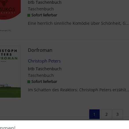
btb Taschenbuch
Taschenbuch
Sofort lieferbar
Eine herrlich sinnliche Komödie über Schönheit, Genuss und LiebeSolange sie sich erinne...
Dorfroman
Christoph Peters
btb Taschenbuch
Taschenbuch
Sofort lieferbar
Im Schatten des Reaktors: Christoph Peters erzählt vom turbulenten Aufbruch in jene Bundesrepub
1
2
3
ommen!