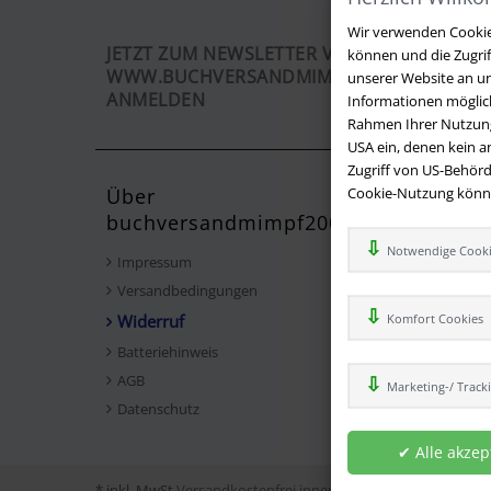
Wir verwenden Cookies
JETZT ZUM NEWSLETTER VON
können und die Zugri
WWW.BUCHVERSANDMIMPF2000.DE
unserer Website an un
ANMELDEN
Informationen möglich
Rahmen Ihrer Nutzung
USA ein, denen kein 
Zugriff von US-Behörd
Über
Kontak
Cookie-Nutzung können
buchversandmimpf2000.de
Sie haben
Notwendige Cook
auf häufig
Impressum
Fragen per
Versandbedingungen
info@buc
Widerruf
Komfort Cookies
Telefon: +
Batteriehinweis
AGB
Marketing-/ Track
Datenschutz
* inkl. MwSt
Versandkostenfrei innerhalb Deutschlands