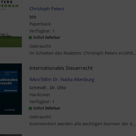
Christoph Peters
btb
Paperback
Verfügbar:
1
Sofort lieferbar
Gebraucht
Im Schatten des Reaktors: Christoph Peters erzählt vom turbulenten Aufbruch in jene Bundesrepub
Internationales Steuerrecht
RAin/StBin Dr. Nadia Altenburg
Schmidt , Dr. Otto
Hardcover
Verfügbar:
1
Sofort lieferbar
Gebraucht
Kommentiert werden alle wichtigen Normen der deutschen Steuergesetze außerhalb des AStG mit inter...