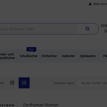
Mein Kon
Erw
S
Neu
nder- und
Schulbücher
Hörbücher
Kalender
Spielwaren
Fi
gendbücher
Sortieren nach::
ht:
Dorfroman: Roman