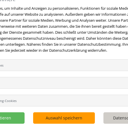
, um Inhalte und Anzeigen zu personalisieren, Funktionen für soziale Medi
ffe auf unserer Website zu analysieren. Außerdem geben wir Informationen
sere Partner für soziale Medien, Werbung und Analysen weiter. Unsere Part
erweise mit weiteren Daten zusammen, die Sie ihnen bereit gestellt haben o
 der Dienste gesammelt haben. Dies schließt unter Umständen die Weiterga
angemessenes Datenschutzniveau bescheinigt wird. Daher könnten diese Dat
en unterliegen. Näheres finden Sie in unserer Datenschutzbestimmung. Ihre
t
Ihre Vorteile bei uns
 Sie jederzeit wieder in der Datenschutzerklärung widerrufen.
 Fragen?
Hier finden Sie Antworten
Kostenloser Versand innerhalb
ies
 gestellte Fragen.
Deutschlands
 E-Mail:
Sicherer Online Shop und Zahlu
hversandmimpf2000.de
SSL-Verschlüsselung
49 (0)9209 20 23 188
Viele Zahlungsmethoden wie Pa
per Vorkasse
ing-Cookies