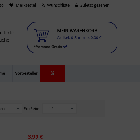
to
Merkzettel
Wunschliste
Zuletzt gesehen
MEIN WARENKORB
eiterte
Artikel:
0
Summe:
0,00 €
uche
*Versand Gratis
lme
Vorbesteller
Pro Seite:
3,99 €