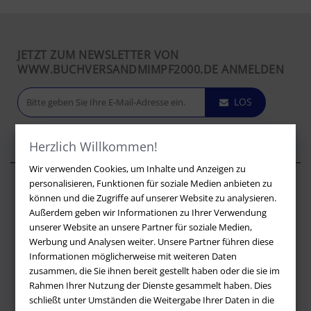
JETZT ZUM NEWSLETTER VON
WWW.BUCHVERSANDMIMPF2000.DE ANMELDEN
LOS
Herzlich Willkommen!
Wir verwenden Cookies, um Inhalte und Anzeigen zu
personalisieren, Funktionen für soziale Medien anbieten zu
Über buchversandmimpf2000.de
können und die Zugriffe auf unserer Website zu analysieren.
Außerdem geben wir Informationen zu Ihrer Verwendung
Impressum
unserer Website an unsere Partner für soziale Medien,
Versandbedingungen
Werbung und Analysen weiter. Unsere Partner führen diese
Widerruf
Informationen möglicherweise mit weiteren Daten
zusammen, die Sie ihnen bereit gestellt haben oder die sie im
Batteriehinweis
Rahmen Ihrer Nutzung der Dienste gesammelt haben. Dies
AGB
schließt unter Umständen die Weitergabe Ihrer Daten in die
Datenschutz