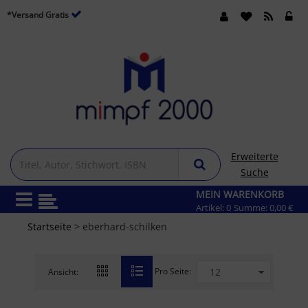
*Versand Gratis
Erweiterte
Suche
MEIN WARENKORB
Artikel:
0
Summe:
0,00 €
Startseite
> eberhard-schilken
Pro Seite:
Ansicht: