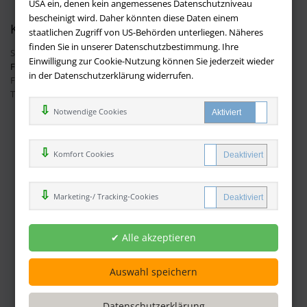
USA ein, denen kein angemessenes Datenschutzniveau
bescheinigt wird. Daher könnten diese Daten einem
Kontakt
staatlichen Zugriff von US-Behörden unterliegen. Näheres
finden Sie in unserer Datenschutzbestimmung. Ihre
Sie haben Fragen?
Hier finden Sie Antworten auf häufig gestellte
Einwilligung zur Cookie-Nutzung können Sie jederzeit wieder
Fragen.
in der Datenschutzerklärung widerrufen.
Fragen per E-Mail:
info@buchversandmimpf2000.de
Telefon: +49 (0)9209 20 23 188
Ihre Vorteile bei uns
Notwendige Cookies
Kostenloser Versand innerhalb Deutschlands
Sicherer Online Shop und Zahlung mit SSL-Verschlüsselung
Komfort Cookies
Viele Zahlungsmethoden wie PayPal oder per Vorkasse
Marketing-/ Tracking-Cookies
Zahlweisen