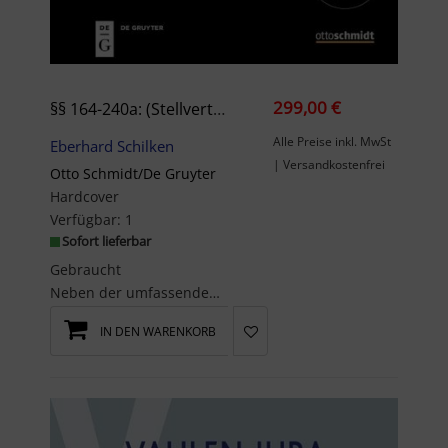
299,00 €
§§ 164-240a: (Stellvertretung, Zustimmung, Fristen, Verjährung, Selbsthilfe, Sicherheitsleistung) (J. Von Staudingers Kommentar Zum Bürgerlichen ... Und Nebengesetzen. Allgemeiner Teil)
Alle Preise inkl. MwSt
Eberhard Schilken
| Versandkostenfrei
Otto Schmidt/De Gruyter
Hardcover
Verfügbar:
1
Sofort lieferbar
Gebraucht
Neben der umfassenden Auswertung der aktuellen Rechtsprechung und Literatur zu den164-240 BGB...
IN DEN WARENKORB