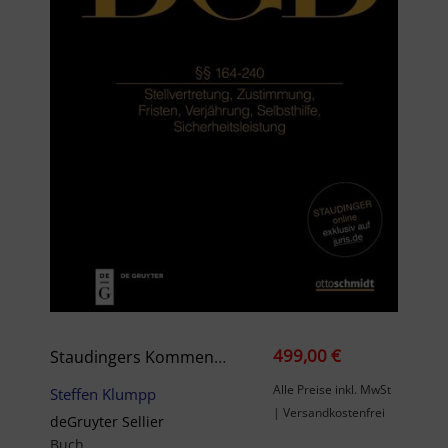
499,00 €
Staudingers Kommentar BGB §§ 164-240a
Alle Preise inkl. MwSt
Steffen Klumpp
| Versandkostenfrei
deGruyter Sellier
Buch