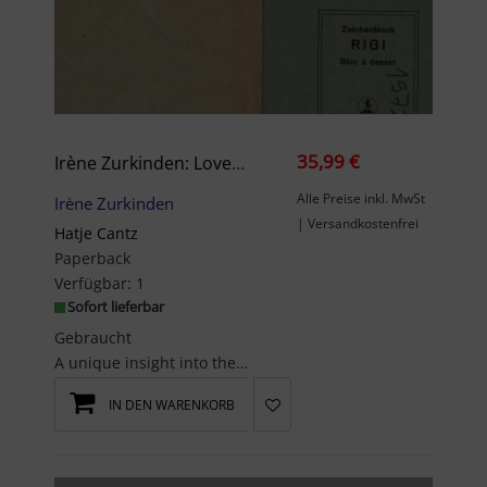
35,99 €
Irène Zurkinden: Love, Life: Skizzen, Gemälde Und Zeichnungen - Ausstellungskatalog Und Kunstbuch
Alle Preise inkl. MwSt
Irène Zurkinden
| Versandkostenfrei
Hatje Cantz
Paperback
Verfügbar:
1
Sofort lieferbar
Gebraucht
A unique insight into the work of Irène Zurkinden - with sketchbooks published for the...
IN DEN WARENKORB