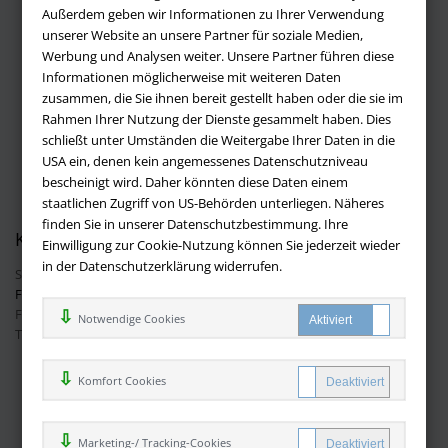
Außerdem geben wir Informationen zu Ihrer Verwendung
Über buchversandmimpf2000.de
unserer Website an unsere Partner für soziale Medien,
Werbung und Analysen weiter. Unsere Partner führen diese
Impressum
Informationen möglicherweise mit weiteren Daten
Versandbedingungen
zusammen, die Sie ihnen bereit gestellt haben oder die sie im
Widerruf
Rahmen Ihrer Nutzung der Dienste gesammelt haben. Dies
schließt unter Umständen die Weitergabe Ihrer Daten in die
Batteriehinweis
USA ein, denen kein angemessenes Datenschutzniveau
AGB
bescheinigt wird. Daher könnten diese Daten einem
Datenschutz
staatlichen Zugriff von US-Behörden unterliegen. Näheres
finden Sie in unserer Datenschutzbestimmung. Ihre
Kontakt
Einwilligung zur Cookie-Nutzung können Sie jederzeit wieder
in der Datenschutzerklärung widerrufen.
Sie haben Fragen?
Hier finden Sie Antworten auf häufig gestellte
Fragen.
Fragen per E-Mail:
info@buchversandmimpf2000.de
Notwendige Cookies
Telefon: +49 (0)9209 20 23 188
Ihre Vorteile bei uns
Komfort Cookies
Kostenloser Versand innerhalb Deutschlands
Sicherer Online Shop und Zahlung mit SSL-Verschlüsselung
Marketing-/ Tracking-Cookies
Viele Zahlungsmethoden wie PayPal oder per Vorkasse