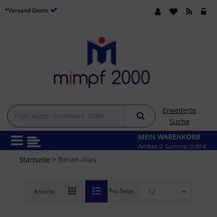
*Versand Gratis
Erweiterte
Suche
MEIN WARENKORB
Artikel:
0
Summe:
0,00 €
Startseite
> florian-illies
Pro Seite:
Ansicht: