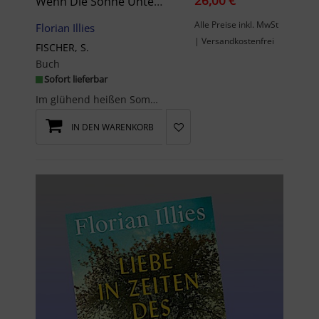
26,00 €
Wenn Die Sonne Untergeht
Alle Preise inkl. MwSt
Florian Illies
| Versandkostenfrei
FISCHER, S.
Buch
Sofort lieferbar
Im glühend heißen Sommer 1933 spitzt sich die politische Lage in Europa zu - und die der Familie ...
IN DEN WARENKORB