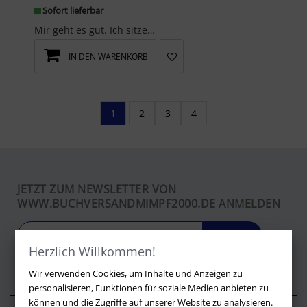
Sofort lieferbar
Mir geht es gut. Ich sitze in der warmen Badewanne, und zwischen meinen Knien schwimmt das braune...
IN DEN WARENKORB
1
2
3
4
JETZT ZUM NEWSLETTER VON
WWW.BUCHVERSANDMIMPF2000.DE ANMELDEN
LOS
Herzlich Willkommen!
Wir verwenden Cookies, um Inhalte und Anzeigen zu
personalisieren, Funktionen für soziale Medien anbieten zu
können und die Zugriffe auf unserer Website zu analysieren.