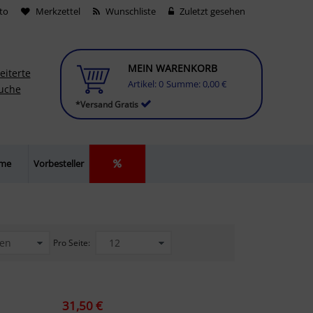
to
Merkzettel
Wunschliste
Zuletzt gesehen
MEIN WARENKORB
eiterte
Artikel:
0
Summe:
0,00 €
uche
*Versand Gratis
lme
Vorbesteller
Pro Seite:
31,50 €