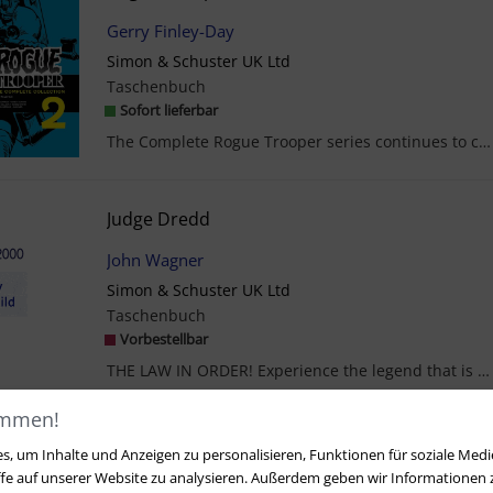
Gerry Finley-Day
Simon & Schuster UK Ltd
Taschenbuch
Sofort lieferbar
The Complete Rogue Trooper series continues to collect every adventure of one of 2000 AD’s most p...
Judge Dredd
John Wagner
Simon & Schuster UK Ltd
Taschenbuch
Vorbestellbar
THE LAW IN ORDER! Experience the legend that is future lawman Judge Dredd as the Compact ...
ommen!
1
, um Inhalte und Anzeigen zu personalisieren, Funktionen für soziale Medi
ffe auf unserer Website zu analysieren. Außerdem geben wir Informationen