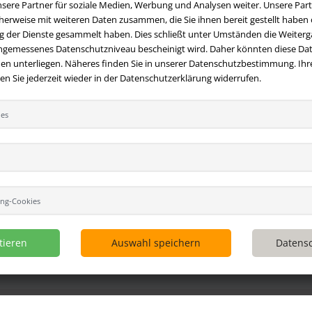
sere Partner für soziale Medien, Werbung und Analysen weiter. Unsere Part
erweise mit weiteren Daten zusammen, die Sie ihnen bereit gestellt haben o
 der Dienste gesammelt haben. Dies schließt unter Umständen die Weiterga
angemessenes Datenschutzniveau bescheinigt wird. Daher könnten diese Dat
en unterliegen. Näheres finden Sie in unserer Datenschutzbestimmung. Ihre
 Sie jederzeit wieder in der Datenschutzerklärung widerrufen.
ies
t
Ihre Vorteile bei uns
 Fragen?
Hier finden Sie Antworten
Kostenloser Versand innerhalb
 gestellte Fragen.
Deutschlands
 E-Mail:
Sicherer Online Shop und Zahlu
hversandmimpf2000.de
SSL-Verschlüsselung
49 (0)9209 20 23 188
ing-Cookies
Viele Zahlungsmethoden wie Pa
per Vorkasse