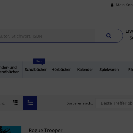
Mein Kon
Erw
S
Neu
nder- und
Schulbücher
Hörbücher
Kalender
Spielwaren
Fi
gendbücher
Sortieren nach::
ht:
Rogue Trooper