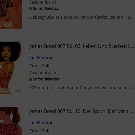
Taschenbuch
Sofort lieferbar
Liebesgrüße aus Moskau ist der fünfte von Ian Flemings James-Bond-Romanen und bringt Bond nach Is...
James Bond 007 Bd. 02: Leben Und Sterben Lassen
Ian Fleming
Cross Cult
Taschenbuch
Sofort lieferbar
007 nimmt es mit einem Gangsterboss und seiner schönen Sklavin auf ... Die wunderschöne, hellsehe...
James Bond 007 Bd. 10. Der Spion, Der Mich Liebte
Ian Fleming
Cross Cult