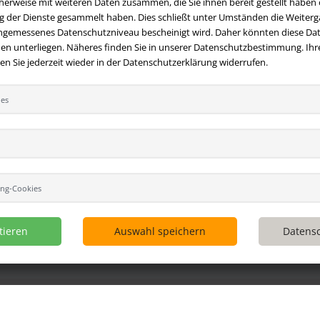
erweise mit weiteren Daten zusammen, die Sie ihnen bereit gestellt haben o
 der Dienste gesammelt haben. Dies schließt unter Umständen die Weiterga
angemessenes Datenschutzniveau bescheinigt wird. Daher könnten diese Dat
en unterliegen. Näheres finden Sie in unserer Datenschutzbestimmung. Ihre
 Sie jederzeit wieder in der Datenschutzerklärung widerrufen.
ies
t
Ihre Vorteile bei uns
 Fragen?
Hier finden Sie Antworten
Kostenloser Versand innerhalb
 gestellte Fragen.
Deutschlands
 E-Mail:
Sicherer Online Shop und Zahlu
hversandmimpf2000.de
SSL-Verschlüsselung
49 (0)9209 20 23 188
ing-Cookies
Viele Zahlungsmethoden wie Pa
per Vorkasse