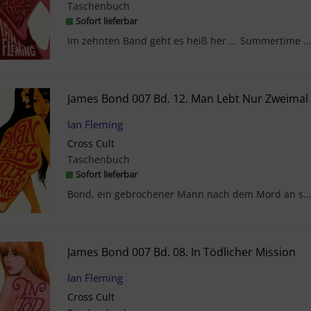
Taschenbuch
Sofort lieferbar
Im zehnten Band geht es heiß her ... Summertime in der US-Provinz ist nie das, wonach es ausschau...
James Bond 007 Bd. 12. Man Lebt Nur Zweimal
Ian Fleming
Cross Cult
Taschenbuch
Sofort lieferbar
Bond, ein gebrochener Mann nach dem Mord an seiner Frau durch Ernst Stavro Blofeld, will dem Agen...
James Bond 007 Bd. 08. In Tödlicher Mission
Ian Fleming
Cross Cult