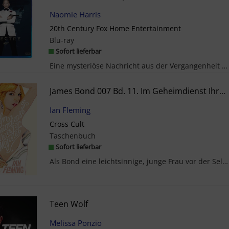
Naomie Harris
20th Century Fox Home Entertainment
Blu-ray
Sofort lieferbar
Eine mysteriöse Nachricht aus der Vergangenheit schickt James Bond (Daniel Craig) ohne Befugnis a...
James Bond 007 Bd. 11. Im Geheimdienst Ihrer Majestät
Ian Fleming
Cross Cult
Taschenbuch
Sofort lieferbar
Als Bond eine leichtsinnige, junge Frau vor der Selbstzerstörung bewahrt, stößt er auf die Spur e...
Teen Wolf
Melissa Ponzio