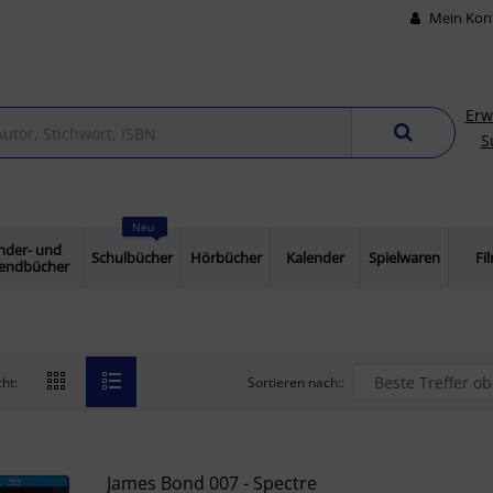
Mein Kon
Erw
S
Neu
nder- und
Schulbücher
Hörbücher
Kalender
Spielwaren
Fi
gendbücher
Sortieren nach::
ht:
James Bond 007 - Spectre