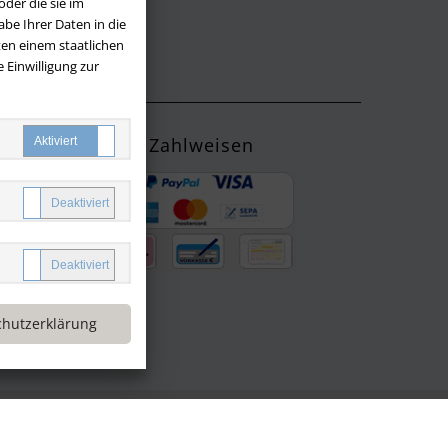
der die sie im
be Ihrer Daten in die
LOS
en einem staatlichen
 Einwilligung zur
Zahlweisen
ng mit
yPal oder