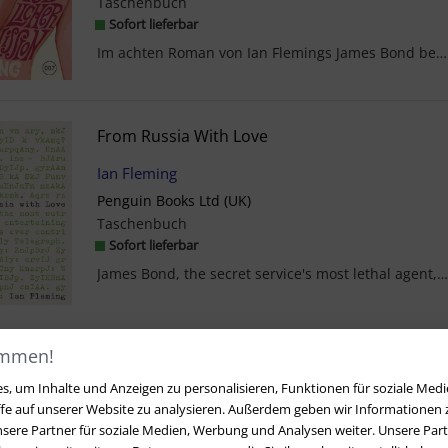
Taschenbuch
Sofort lieferbar
Im achten Roman von Ian Flemings James Bond begegnet der Geheimagent vom MI6 mehr als nur einem A...
From Russia With Love
Ian Fleming
Penguin Books Ltd (UK)
Taschenbuch
Sofort lieferbar
James Bond, the secret service's most lethal agent, is a marked manDeep inside the Soviet Uni...
ommen!
1
2
3
4
, um Inhalte und Anzeigen zu personalisieren, Funktionen für soziale Medi
ffe auf unserer Website zu analysieren. Außerdem geben wir Informationen
sere Partner für soziale Medien, Werbung und Analysen weiter. Unsere Part