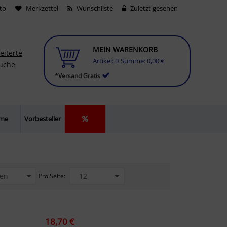
to
Merkzettel
Wunschliste
Zuletzt gesehen
MEIN WARENKORB
eiterte
Artikel:
0
Summe:
0,00 €
uche
*Versand Gratis
lme
Vorbesteller
Pro Seite:
18,70 €