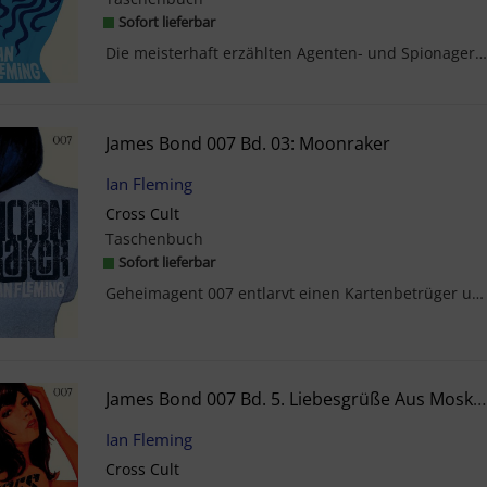
Sofort lieferbar
Die meisterhaft erzählten Agenten- und Spionageromane aus der Feder Ian Flemings erstmals UNCUT! ...
James Bond 007 Bd. 03: Moonraker
Ian Fleming
Cross Cult
Taschenbuch
Sofort lieferbar
Geheimagent 007 entlarvt einen Kartenbetrüger und deckt sein tödliches Geheimnis auf ... Auf Ms B...
James Bond 007 Bd. 5. Liebesgrüße Aus Moskau
Ian Fleming
Cross Cult