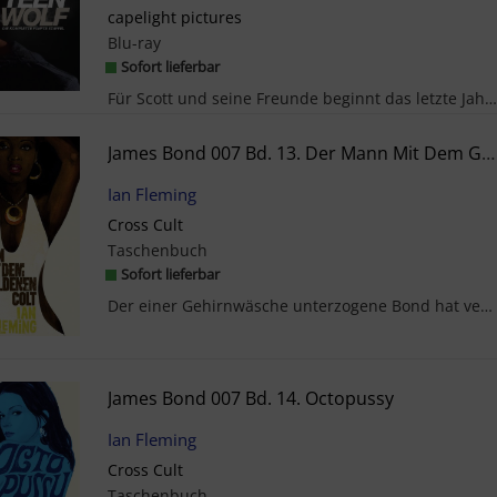
capelight pictures
Blu-ray
Sofort lieferbar
Für Scott und seine Freunde beginnt das letzte Jahr an der Highschool. Dass sich ihre Wege nach d...
James Bond 007 Bd. 13. Der Mann Mit Dem Goldenen Colt
Ian Fleming
Cross Cult
Taschenbuch
Sofort lieferbar
Der einer Gehirnwäsche unterzogene Bond hat versucht, M, seinen Chef, zu ermorden, und ist gesche...
James Bond 007 Bd. 14. Octopussy
Ian Fleming
Cross Cult
Taschenbuch