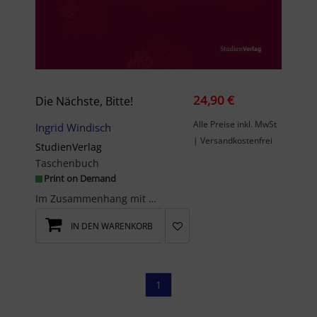
24,90 €
Die Nächste, Bitte!
Alle Preise inkl. MwSt
Ingrid Windisch
| Versandkostenfrei
StudienVerlag
Taschenbuch
Print on Demand
Im Zusammenhang mit Alter(n), Krankheit und Sterben ist viel von Würde und Würdeverletzung die Re...
IN DEN WARENKORB
1