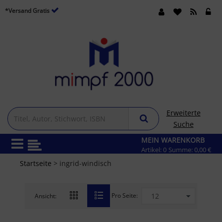
*Versand Gratis
Erweiterte
Suche
MEIN WARENKORB
Artikel:
0
Summe:
0,00 €
Startseite
> ingrid-windisch
Pro Seite:
Ansicht: