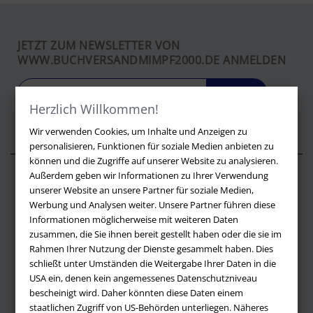
JETZT ZUM NEWSLETTER VON
WWW.BUCHVERSANDMIMPF2000.DE ANMELDEN
LOS
Herzlich Willkommen!
Wir verwenden Cookies, um Inhalte und Anzeigen zu
personalisieren, Funktionen für soziale Medien anbieten zu
können und die Zugriffe auf unserer Website zu analysieren.
Außerdem geben wir Informationen zu Ihrer Verwendung
Über buchversandmimpf2000.de
unserer Website an unsere Partner für soziale Medien,
Werbung und Analysen weiter. Unsere Partner führen diese
Impressum
Informationen möglicherweise mit weiteren Daten
Versandbedingungen
zusammen, die Sie ihnen bereit gestellt haben oder die sie im
Widerruf
Rahmen Ihrer Nutzung der Dienste gesammelt haben. Dies
schließt unter Umständen die Weitergabe Ihrer Daten in die
Batteriehinweis
USA ein, denen kein angemessenes Datenschutzniveau
AGB
bescheinigt wird. Daher könnten diese Daten einem
Datenschutz
staatlichen Zugriff von US-Behörden unterliegen. Näheres