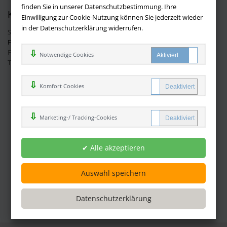
finden Sie in unserer Datenschutzbestimmung. Ihre
Kontakt
Einwilligung zur Cookie-Nutzung können Sie jederzeit wieder
in der Datenschutzerklärung widerrufen.
Sie haben Fragen?
Hier finden Sie Antworten auf häufig gestellte
Fragen.
Fragen per E-Mail:
info@buchversandmimpf2000.de
Notwendige Cookies
Telefon: +49 (0)9209 20 23 188
Ihre Vorteile bei uns
Komfort Cookies
Kostenloser Versand innerhalb Deutschlands
Sicherer Online Shop und Zahlung mit SSL-Verschlüsselung
Marketing-/ Tracking-Cookies
Viele Zahlungsmethoden wie PayPal oder per Vorkasse
Zahlweisen