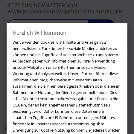
JETZT ZUM NEWSLETTER VON
WWW.BUCHVERSANDMIMPF2000.DE ANMELDEN
LOS
Herzlich Willkommen!
Wir verwenden Cookies, um Inhalte und Anzeigen zu
personalisieren, Funktionen für soziale Medien anbieten zu
können und die Zugriffe auf unserer Website zu analysieren.
Außerdem geben wir Informationen zu Ihrer Verwendung
Über buchversandmimpf2000.de
unserer Website an unsere Partner für soziale Medien,
Werbung und Analysen weiter. Unsere Partner führen diese
Impressum
Informationen möglicherweise mit weiteren Daten
Versandbedingungen
zusammen, die Sie ihnen bereit gestellt haben oder die sie im
Widerruf
Rahmen Ihrer Nutzung der Dienste gesammelt haben. Dies
schließt unter Umständen die Weitergabe Ihrer Daten in die
Batteriehinweis
USA ein, denen kein angemessenes Datenschutzniveau
AGB
bescheinigt wird. Daher könnten diese Daten einem
Datenschutz
staatlichen Zugriff von US-Behörden unterliegen. Näheres
finden Sie in unserer Datenschutzbestimmung. Ihre
Kontakt
Einwilligung zur Cookie-Nutzung können Sie jederzeit wieder