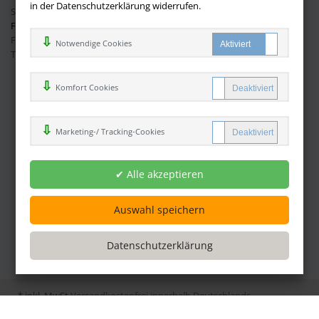
in der Datenschutzerklärung widerrufen.
Sie haben Fragen?
Hier finden Sie Antworten auf häufig gestellte
Fragen.
Fragen per E-Mail:
info@buchversandmimpf2000.de
Notwendige Cookies
Telefon: +49 (0)9209 20 23 188
Ihre Vorteile bei uns
Komfort Cookies
Kostenloser Versand innerhalb Deutschlands
Sicherer Online Shop und Zahlung mit SSL-Verschlüsselung
Marketing-/ Tracking-Cookies
Viele Zahlungsmethoden wie PayPal oder per Vorkasse
Zahlweisen
* inkl. MwSt
Versandkostenfrei innerhalb Deutschlands
©
2026
buchversandmimpf2000.de
Powered by Inooga