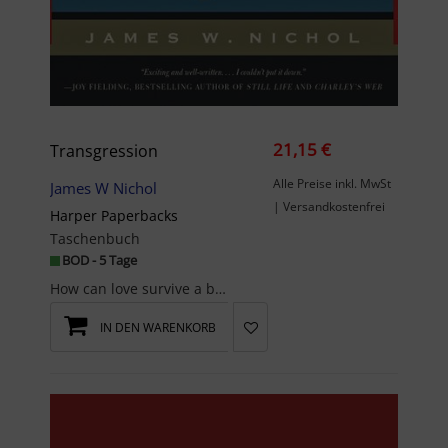
21,15 €
Transgression
Alle Preise inkl. MwSt
James W Nichol
| Versandkostenfrei
Harper Paperbacks
Taschenbuch
BOD - 5 Tage
How can love survive a brutal time?
IN DEN WARENKORB