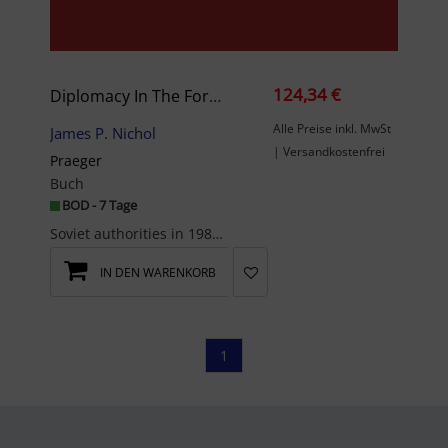
124,34 €
Diplomacy In The Former Soviet Republics
Alle Preise inkl. MwSt
James P. Nichol
| Versandkostenfrei
Praeger
Buch
BOD - 7 Tage
Soviet authorities in 1987-1991 tried to encourage the union republics to use their diplomatic ap...
IN DEN WARENKORB
1