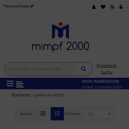
*Versand Gratis
Erweiterte
Suche
MEIN WARENKORB
Artikel:
0
Summe:
0,00 €
Startseite
> james-w-nichol
Pro Seite:
Ansicht: