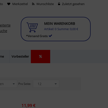
to
Merkzettel
Wunschliste
Zuletzt gesehen
MEIN WARENKORB
eiterte
Artikel:
0
Summe:
0,00 €
uche
*Versand Gratis
lme
Vorbesteller
Pro Seite:
11,99 €