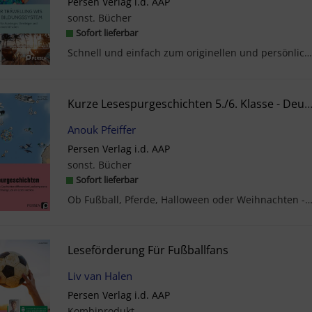
Persen Verlag i.d. AAP
sonst. Bücher
Sofort lieferbar
Schnell und einfach zum originellen und persönlichen Abschiedsgeschenk: Das Freundebuch mit viele...
Kurze Lesespurgeschichten 5./6. Klasse - Deuts
Anouk Pfeiffer
Persen Verlag i.d. AAP
sonst. Bücher
Sofort lieferbar
Ob Fußball, Pferde, Halloween oder Weihnachten - diese Geschichten bieten das ganze Jahr über L
Leseförderung Für Fußballfans
Liv van Halen
Persen Verlag i.d. AAP
Kombiprodukt