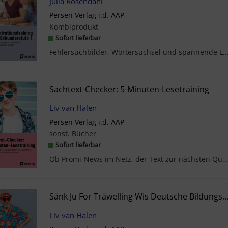
Julia Rosendahl
Persen Verlag i.d. AAP
Kombiprodukt
Sofort lieferbar
Fehlersuchbilder, Wörtersuchsel und spannende Leselogicals - So bleibt Ihre Klasse im Unterrich
Sachtext-Checker: 5-Minuten-Lesetraining
Liv van Halen
Persen Verlag i.d. AAP
sonst. Bücher
Sofort lieferbar
Ob Promi-News im Netz, der Text zur nächsten Quest im PC-Game oder die technischen Daten des neue...
Sänk Ju For Träwelling Wis Deutsche Bildungssys
Liv van Halen