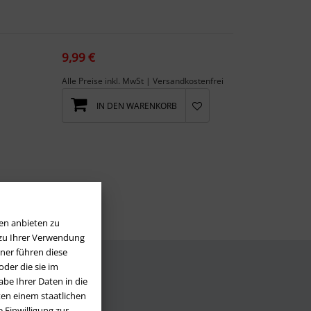
9,99 €
Alle Preise inkl. MwSt | Versandkostenfrei
IN DEN WARENKORB
en anbieten zu
 zu Ihrer Verwendung
ner führen diese
der die sie im
be Ihrer Daten in die
LOS
en einem staatlichen
 Einwilligung zur