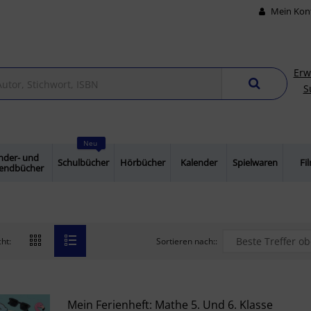
Mein Kon
Erw
S
Neu
nder- und
Schulbücher
Hörbücher
Kalender
Spielwaren
Fi
gendbücher
Sortieren nach::
ht:
Mein Ferienheft: Mathe 5. Und 6. Klasse