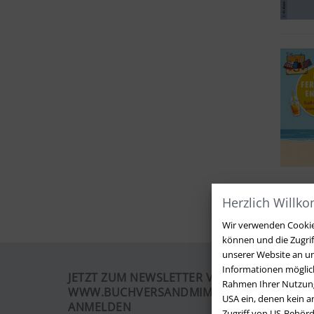
Herzlich Willk
Wir verwenden Cookies
können und die Zugri
unserer Website an un
Informationen möglich
JETZT ZUM NEWSLETTER VON
Rahmen Ihrer Nutzung
WWW.BUCHVERSANDMIMPF2000.DE
USA ein, denen kein 
ANMELDEN
Zugriff von US-Behörd