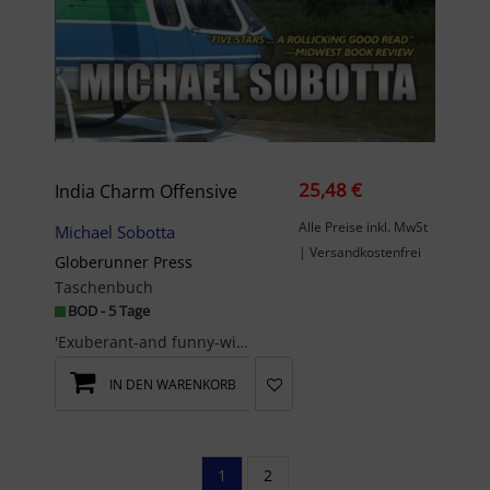
25,48 €
India Charm Offensive
Alle Preise inkl. MwSt
Michael Sobotta
| Versandkostenfrei
Globerunner Press
Taschenbuch
BOD - 5 Tage
'Exuberant-and funny-without neglecting the seriousness of surviving a year of love and war.' -Ki...
IN DEN WARENKORB
1
2