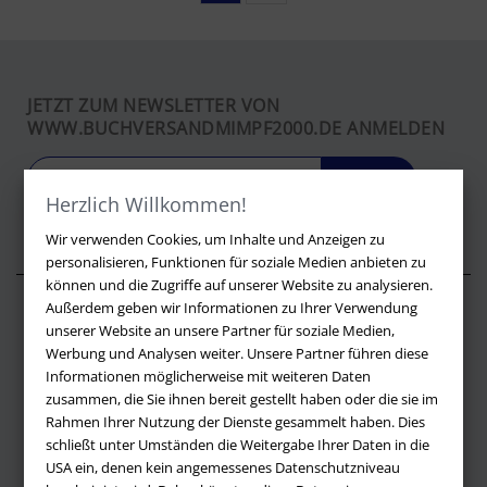
JETZT ZUM NEWSLETTER VON
WWW.BUCHVERSANDMIMPF2000.DE ANMELDEN
LOS
Herzlich Willkommen!
Wir verwenden Cookies, um Inhalte und Anzeigen zu
personalisieren, Funktionen für soziale Medien anbieten zu
können und die Zugriffe auf unserer Website zu analysieren.
Außerdem geben wir Informationen zu Ihrer Verwendung
Über buchversandmimpf2000.de
unserer Website an unsere Partner für soziale Medien,
Werbung und Analysen weiter. Unsere Partner führen diese
Impressum
Informationen möglicherweise mit weiteren Daten
Versandbedingungen
zusammen, die Sie ihnen bereit gestellt haben oder die sie im
Widerruf
Rahmen Ihrer Nutzung der Dienste gesammelt haben. Dies
schließt unter Umständen die Weitergabe Ihrer Daten in die
Batteriehinweis
USA ein, denen kein angemessenes Datenschutzniveau
AGB