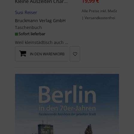
19,99 €
Kleine Auszeiten Charmante Kleinstädte In Deutschland
Alle Preise inkl. MwSt
Susi Reiser
| Versandkostenfrei
Bruckmann Verlag GmbH
Taschenbuch
Sofort lieferbar
Weil kleinstädtisch auch ganz großartig sein kann!Entdecken Sie atemberaubende Landschaft...
IN DEN WARENKORB