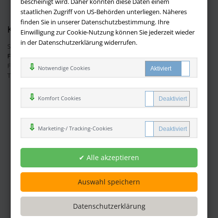
bescheinigt wird. Daher könnten diese Daten einem
Datenschutz
staatlichen Zugriff von US-Behörden unterliegen. Näheres
finden Sie in unserer Datenschutzbestimmung. Ihre
Kontakt
Einwilligung zur Cookie-Nutzung können Sie jederzeit wieder
in der Datenschutzerklärung widerrufen.
Sie haben Fragen?
Hier finden Sie Antworten auf häufig gestellte
Fragen.
Fragen per E-Mail:
info@buchversandmimpf2000.de
Notwendige Cookies
Telefon: +49 (0)9209 20 23 188
Ihre Vorteile bei uns
Komfort Cookies
Kostenloser Versand innerhalb Deutschlands
Sicherer Online Shop und Zahlung mit SSL-Verschlüsselung
Marketing-/ Tracking-Cookies
Viele Zahlungsmethoden wie PayPal oder per Vorkasse
Zahlweisen