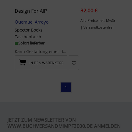
32,00 €
Design For All?
Alle Preise inkl. MwSt
Quemuel Arroyo
| Versandkostenfrei
Spector Books
Taschenbuch
Sofort lieferbar
Kann Gestaltung einer diversen Gesellschaft gerecht werden? Wie antwortet sie auf die grundver-sc...
IN DEN WARENKORB
1
JETZT ZUM NEWSLETTER VON
WWW.BUCHVERSANDMIMPF2000.DE ANMELDEN