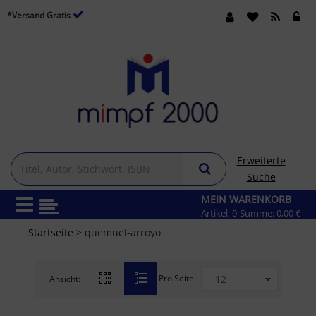
*Versand Gratis
Erweiterte
Suche
MEIN WARENKORB
Artikel:
0
Summe:
0,00 €
Startseite
> quemuel-arroyo
Pro Seite:
Ansicht: