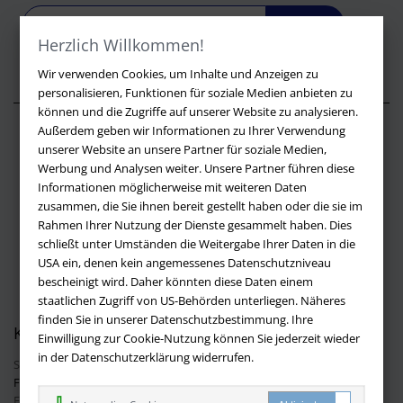
LOS
Herzlich Willkommen!
Wir verwenden Cookies, um Inhalte und Anzeigen zu
personalisieren, Funktionen für soziale Medien anbieten zu
können und die Zugriffe auf unserer Website zu analysieren.
Außerdem geben wir Informationen zu Ihrer Verwendung
Über buchversandmimpf2000.de
unserer Website an unsere Partner für soziale Medien,
Werbung und Analysen weiter. Unsere Partner führen diese
Impressum
Informationen möglicherweise mit weiteren Daten
Versandbedingungen
zusammen, die Sie ihnen bereit gestellt haben oder die sie im
Widerruf
Rahmen Ihrer Nutzung der Dienste gesammelt haben. Dies
schließt unter Umständen die Weitergabe Ihrer Daten in die
Batteriehinweis
USA ein, denen kein angemessenes Datenschutzniveau
AGB
bescheinigt wird. Daher könnten diese Daten einem
Datenschutz
staatlichen Zugriff von US-Behörden unterliegen. Näheres
finden Sie in unserer Datenschutzbestimmung. Ihre
Kontakt
Einwilligung zur Cookie-Nutzung können Sie jederzeit wieder
in der Datenschutzerklärung widerrufen.
Sie haben Fragen?
Hier finden Sie Antworten auf häufig gestellte
Fragen.
Fragen per E-Mail:
info@buchversandmimpf2000.de