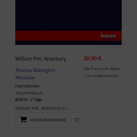
20,90 €
William Pitt, Atterbury
Alle Preise inkl. MwSt
Thomas Babington
| Versandkostenfrei
Macaulay
hansebooks
Taschenbuch
BOD - 2 Tage
William Pitt, Atterbury is an unchanged, high-quality reprint of the original edition of 1860.Han...
IN DEN WARENKORB