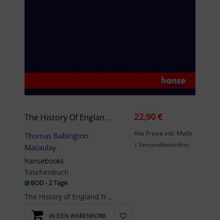
22,90 €
The History Of England From The Accession Of James The Second
Alle Preise inkl. MwSt
Thomas Babington
| Versandkostenfrei
Macaulay
hansebooks
Taschenbuch
BOD - 2 Tage
The History of England from the Accession of James the Secondis an unchanged, high-quality repr...
IN DEN WARENKORB