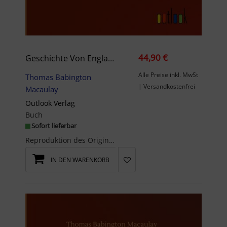
44,90 €
Geschichte Von England Seit Der Thronbesteigung Jakob’s Des Zweiten
Alle Preise inkl. MwSt
Thomas Babington
| Versandkostenfrei
Macaulay
Outlook Verlag
Buch
Sofort lieferbar
Reproduktion des Originals: Geschichte von England seit der Thronbesteigung Jakob¿s des Zweiten v...
IN DEN WARENKORB