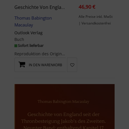
46,90 €
Geschichte Von England Seit Der Thronbesteigung Jakob’s Des Zweiten. Neunter Band: Enthaltend Kapitel 15 Und 16.
Alle Preise inkl. MwSt
Thomas Babington
| Versandkostenfrei
Macaulay
Outlook Verlag
Buch
Sofort lieferbar
Reproduktion des Originals: Geschichte von England seit der Thronbesteigung Jakob¿s des Zweiten. ...
IN DEN WARENKORB