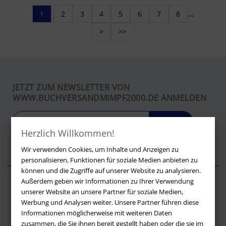
1
2
3
4
5
6
7
8
...
>
>>
JETZT ZUM NEWSLETTER VON
WWW.BUCHVERSANDMIMPF2000.DE ANMELDEN
LOS
Herzlich Willkommen!
Wir verwenden Cookies, um Inhalte und Anzeigen zu
personalisieren, Funktionen für soziale Medien anbieten zu
können und die Zugriffe auf unserer Website zu analysieren.
Außerdem geben wir Informationen zu Ihrer Verwendung
Über buchversandmimpf2000.de
unserer Website an unsere Partner für soziale Medien,
Werbung und Analysen weiter. Unsere Partner führen diese
Impressum
Informationen möglicherweise mit weiteren Daten
Versandbedingungen
zusammen, die Sie ihnen bereit gestellt haben oder die sie im