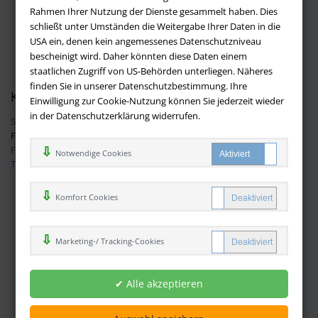
Widerruf
Rahmen Ihrer Nutzung der Dienste gesammelt haben. Dies
schließt unter Umständen die Weitergabe Ihrer Daten in die
Batteriehinweis
USA ein, denen kein angemessenes Datenschutzniveau
AGB
bescheinigt wird. Daher könnten diese Daten einem
Datenschutz
staatlichen Zugriff von US-Behörden unterliegen. Näheres
finden Sie in unserer Datenschutzbestimmung. Ihre
Kontakt
Einwilligung zur Cookie-Nutzung können Sie jederzeit wieder
in der Datenschutzerklärung widerrufen.
Sie haben Fragen?
Hier finden Sie Antworten auf häufig gestellte
Fragen.
Fragen per E-Mail:
info@buchversandmimpf2000.de
Notwendige Cookies
Telefon: +49 (0)9209 20 23 188
Ihre Vorteile bei uns
Komfort Cookies
Kostenloser Versand innerhalb Deutschlands
Sicherer Online Shop und Zahlung mit SSL-Verschlüsselung
Marketing-/ Tracking-Cookies
Viele Zahlungsmethoden wie PayPal oder per Vorkasse
Zahlweisen