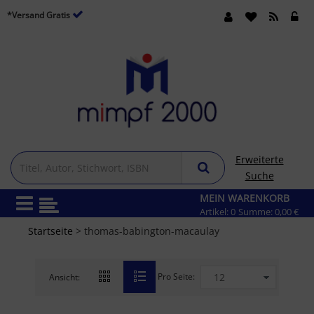
*Versand Gratis
Erweiterte
Suche
MEIN WARENKORB
Artikel:
0
Summe:
0,00 €
Startseite
> thomas-babington-macaulay
Pro Seite:
Ansicht: