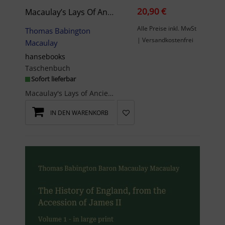
20,90 €
Macaulay’s Lays Of Ancient Rome
Alle Preise inkl. MwSt
Thomas Babington
| Versandkostenfrei
Macaulay
hansebooks
Taschenbuch
Sofort lieferbar
Macaulay's Lays of Ancient Rome - With Ivry, and the Armada. Vol. 4 is an unchanged, high-quality...
IN DEN WARENKORB