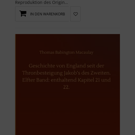
Reproduktion des Originals: Geschichte von England seit der Thronbesteigung Jakob¿s des Zweiten. ...
IN DEN WARENKORB