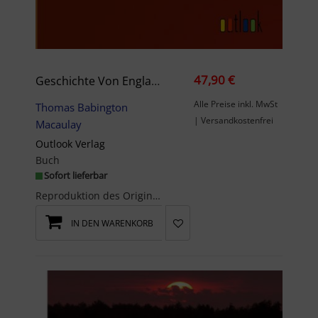
47,90 €
Geschichte Von England Seit Der Thronbesteigung Jakob’s Des Zweiten. Siebenter Band: Enthaltend Kapitel 13 Und 14.
Alle Preise inkl. MwSt
Thomas Babington
| Versandkostenfrei
Macaulay
Outlook Verlag
Buch
Sofort lieferbar
Reproduktion des Originals: Geschichte von England seit der Thronbesteigung Jakob¿s des Zweiten. ...
IN DEN WARENKORB