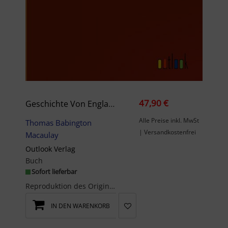
47,90 €
Geschichte Von England Seit Der Thronbesteigung Jakob’s Des Zweiten. Elfter Band: Enthaltend Kapitel 21 Und 22.
Alle Preise inkl. MwSt
Thomas Babington
| Versandkostenfrei
Macaulay
Outlook Verlag
Buch
Sofort lieferbar
Reproduktion des Originals: Geschichte von England seit der Thronbesteigung Jakob¿s des Zweiten. ...
IN DEN WARENKORB