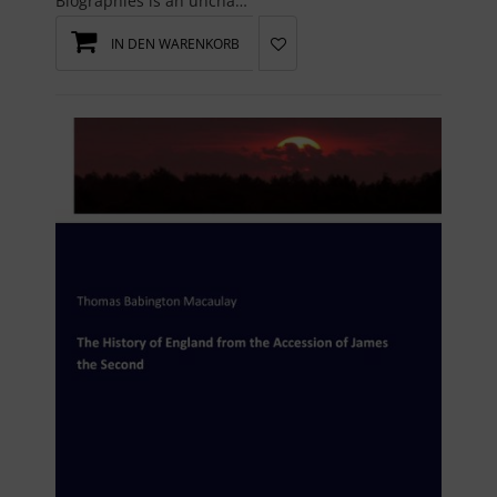
Biographies is an unchanged, high-quality reprint of the original edition of 1860.Hansebooks is e...
IN DEN WARENKORB