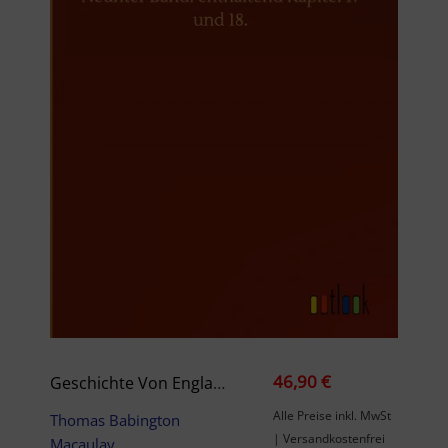
46,90 €
Geschichte Von England Seit Der Thronbesteigung Jakob’s Des Zweiten. Neunter Band: Enthaltend Kapitel 17 Und 18.
Alle Preise inkl. MwSt
Thomas Babington
| Versandkostenfrei
Macaulay