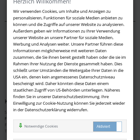
Herzlich Willkommen!
Wir verwenden Cookies, um Inhalte und Anzeigen zu
personalisieren, Funktionen für soziale Medien anbieten zu
können und die Zugriffe auf unserer Website zu analysieren.
Außerdem geben wir Informationen zu Ihrer Verwendung
Über buchversandmimpf2000.de
unserer Website an unsere Partner für soziale Medien,
Werbung und Analysen weiter. Unsere Partner führen diese
Impressum
Informationen möglicherweise mit weiteren Daten
Versandbedingungen
zusammen, die Sie ihnen bereit gestellt haben oder die sie im
Widerruf
Rahmen Ihrer Nutzung der Dienste gesammelt haben. Dies
schließt unter Umständen die Weitergabe Ihrer Daten in die
Batteriehinweis
USA ein, denen kein angemessenes Datenschutzniveau
AGB
bescheinigt wird. Daher könnten diese Daten einem
Datenschutz
staatlichen Zugriff von US-Behörden unterliegen. Näheres
finden Sie in unserer Datenschutzbestimmung. Ihre
Kontakt
Einwilligung zur Cookie-Nutzung können Sie jederzeit wieder
in der Datenschutzerklärung widerrufen.
Sie haben Fragen?
Hier finden Sie Antworten auf häufig gestellte
Fragen.
Fragen per E-Mail:
info@buchversandmimpf2000.de
Notwendige Cookies
Telefon: +49 (0)9209 20 23 188
Ihre Vorteile bei uns