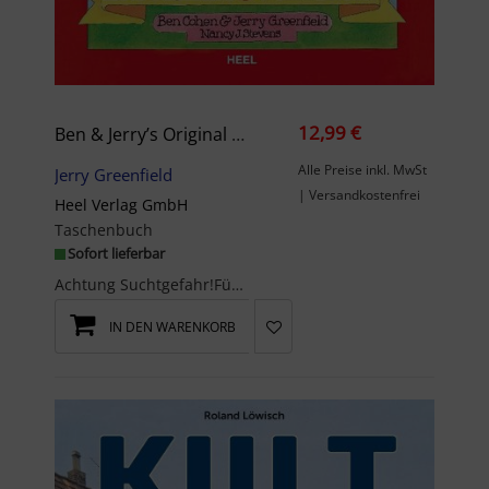
12,99 €
Ben & Jerry’s Original Eiscreme & Dessert
Alle Preise inkl. MwSt
Jerry Greenfield
| Versandkostenfrei
Heel Verlag GmbH
Taschenbuch
Sofort lieferbar
Achtung Suchtgefahr!Für alle Fans der Kulteismarke 'Ben und Jerry's' ist dieses Buch einfach ein ...
IN DEN WARENKORB