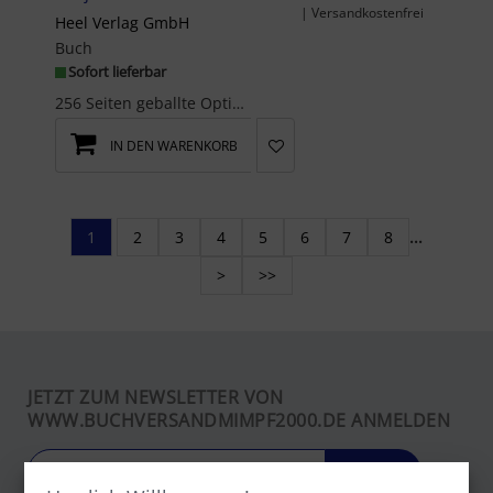
| Versandkostenfrei
Heel Verlag GmbH
Buch
Sofort lieferbar
256 Seiten geballte OptiGrill-Power! Dieses in jeder Hinsicht große Optigrill-Kochbuch bietet übe...
IN DEN WARENKORB
1
2
3
4
5
6
7
8
...
>
>>
JETZT ZUM NEWSLETTER VON
WWW.BUCHVERSANDMIMPF2000.DE ANMELDEN
LOS