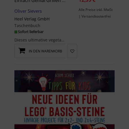
Einfach Genial Grillen - Vegetarisch
Alle Preise inkl. MwSt
Oliver Sievers
| Versandkostenfrei
Heel Verlag GmbH
Taschenbuch
Sofort lieferbar
Dieses ultimative vegetarische Grillbuch strotzt nur so von vielen leckeren fleischlosen Rezepten...
IN DEN WARENKORB