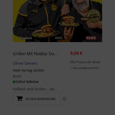
9,09 €
Grillen Mit Nobby: Das Große BVB Grillbuch
Alle Preise inkl. MwSt
Oliver Sievers
| Versandkostenfrei
Heel Verlag GmbH
Buch
Sofort lieferbar
Fußball und Grillen - zwei Leidenschaften, zwei der beliebtesten Hobbys, vereint in einem ganz be...
IN DEN WARENKORB