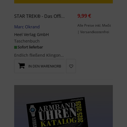
9,99 €
STAR TREK® - Das Offizielle Wörterbuch
Alle Preise inkl. MwSt
Marc Okrand
| Versandkostenfrei
Heel Verlag GmbH
Taschenbuch
Sofort lieferbar
Endlich fließend Klingonisch sprechen wie Sheldon - mit dem offiziellen klingonischen Wörterbuch!...
IN DEN WARENKORB