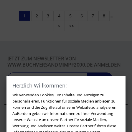
1
2
3
4
5
6
7
8
...
>
>>
JETZT ZUM NEWSLETTER VON
WWW.BUCHVERSANDMIMPF2000.DE ANMELDEN
LOS
Herzlich Willkommen!
Wir verwenden Cookies, um Inhalte und Anzeigen zu
personalisieren, Funktionen für soziale Medien anbieten zu
können und die Zugriffe auf unserer Website zu analysieren.
Außerdem geben wir Informationen zu Ihrer Verwendung
Über buchversandmimpf2000.de
unserer Website an unsere Partner für soziale Medien,
Werbung und Analysen weiter. Unsere Partner führen diese
Impressum