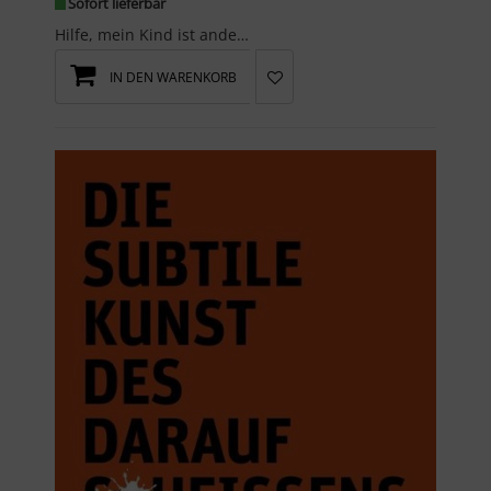
Sofort lieferbar
Hilfe, mein Kind ist andersWer mit einem neurodivergenten Familienmitglied lebt oder spürt, dass ...
IN DEN WARENKORB