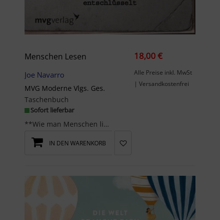
18,00 €
Menschen Lesen
Alle Preise inkl. MwSt
Joe Navarro
| Versandkostenfrei
MVG Moderne Vlgs. Ges.
Taschenbuch
Sofort lieferbar
**Wie man Menschen liest wie ein offenes Buch** Ein solches Buch über Körpersprache hat es noch n...
IN DEN WARENKORB