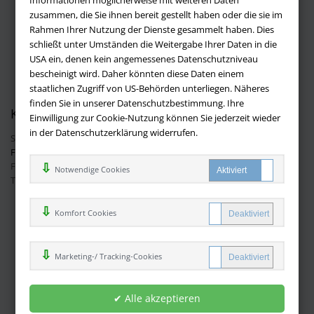
Informationen möglicherweise mit weiteren Daten
Versandbedingungen
zusammen, die Sie ihnen bereit gestellt haben oder die sie im
Widerruf
Rahmen Ihrer Nutzung der Dienste gesammelt haben. Dies
schließt unter Umständen die Weitergabe Ihrer Daten in die
Batteriehinweis
USA ein, denen kein angemessenes Datenschutzniveau
AGB
bescheinigt wird. Daher könnten diese Daten einem
Datenschutz
staatlichen Zugriff von US-Behörden unterliegen. Näheres
finden Sie in unserer Datenschutzbestimmung. Ihre
Kontakt
Einwilligung zur Cookie-Nutzung können Sie jederzeit wieder
in der Datenschutzerklärung widerrufen.
Sie haben Fragen?
Hier finden Sie Antworten auf häufig gestellte
Fragen.
Fragen per E-Mail:
info@buchversandmimpf2000.de
Notwendige Cookies
Telefon: +49 (0)9209 20 23 188
Ihre Vorteile bei uns
Komfort Cookies
Kostenloser Versand innerhalb Deutschlands
Sicherer Online Shop und Zahlung mit SSL-Verschlüsselung
Marketing-/ Tracking-Cookies
Viele Zahlungsmethoden wie PayPal oder per Vorkasse
Zahlweisen