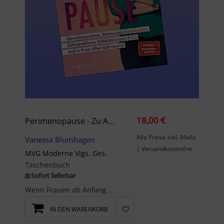
18,00 €
Perimenopause - Zu Alt Für Pubertät, Zu Jung Für Wechseljahre
Alle Preise inkl. MwSt
Vanessa Blumhagen
| Versandkostenfrei
MVG Moderne Vlgs. Ges.
Taschenbuch
Sofort lieferbar
Wenn Frauen ab Anfang Mitte 30 plötzlich zunehmen, nicht mehr schlafen können, der Zyklus sich ve...
IN DEN WARENKORB