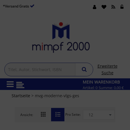
*Versand Gratis
Erweiterte
Suche
MEIN WARENKORB
Artikel:
0
Summe:
0,00 €
Startseite
> mvg-moderne-vlgs-ges
Pro Seite:
Ansicht: