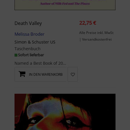
22,75 €
Death Valley
Alle Preise inkl. MwSt
Melissa Broder
| Versandkostenfrei
Simon & Schuster US
Taschenbuch
Sofort lieferbar
Named a Best Book of 2023 by The New York Times ('incandescent...hilarious...a triumph'), Oprah D...
IN DEN WARENKORB