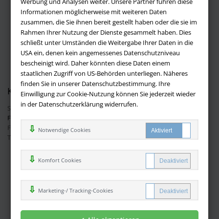
Werbung und Analysen weiter. Unsere Partner führen diese
Impressum
Informationen möglicherweise mit weiteren Daten
Versandbedingungen
zusammen, die Sie ihnen bereit gestellt haben oder die sie im
Widerruf
Rahmen Ihrer Nutzung der Dienste gesammelt haben. Dies
schließt unter Umständen die Weitergabe Ihrer Daten in die
Batteriehinweis
USA ein, denen kein angemessenes Datenschutzniveau
AGB
bescheinigt wird. Daher könnten diese Daten einem
Datenschutz
staatlichen Zugriff von US-Behörden unterliegen. Näheres
finden Sie in unserer Datenschutzbestimmung. Ihre
Kontakt
Einwilligung zur Cookie-Nutzung können Sie jederzeit wieder
in der Datenschutzerklärung widerrufen.
Sie haben Fragen?
Hier finden Sie Antworten auf häufig gestellte
Fragen.
Fragen per E-Mail:
info@buchversandmimpf2000.de
Notwendige Cookies
Telefon: +49 (0)9209 20 23 188
Ihre Vorteile bei uns
Komfort Cookies
Kostenloser Versand innerhalb Deutschlands
Sicherer Online Shop und Zahlung mit SSL-Verschlüsselung
Marketing-/ Tracking-Cookies
Viele Zahlungsmethoden wie PayPal oder per Vorkasse
Zahlweisen