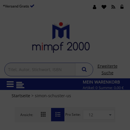
*Versand Gratis
Erweiterte
Suche
MEIN WARENKORB
Artikel:
0
Summe:
0,00 €
Startseite
> simon-schuster-us
Pro Seite:
Ansicht: