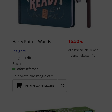
15,50 €
Harry Potter: Wands At The Ready Lock & Key Diary
Alle Preise inkl. MwSt
Insights
| Versandkostenfrei
Insight Editions
Buch
Sofort lieferbar
Celebrate the magic of the Harry Potter(TM) films with this lock and key diary that includes 192 ...
IN DEN WARENKORB