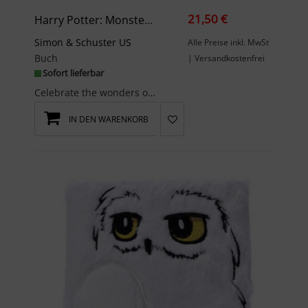
21,50 €
Harry Potter: Monster Book Of Monsters Journal
Simon & Schuster US
Alle Preise inkl. MwSt
Buch
| Versandkostenfrei
Sofort lieferbar
Celebrate the wonders of the Wizarding World™ with this deluxe plush Monster Book of Monsters™ jo...
IN DEN WARENKORB