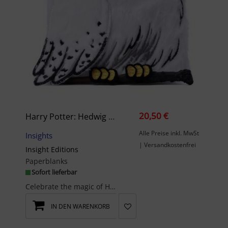
20,50 €
Harry Potter: Hedwig Plush Journal
Alle Preise inkl. MwSt
Insights
| Versandkostenfrei
Insight Editions
Paperblanks
Sofort lieferbar
Celebrate the magic of Hogwarts™ with this adorable plush journal inspired by Harry’s loyal compa...
IN DEN WARENKORB