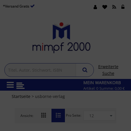
*Versand Gratis
Erweiterte
Suche
MEIN WARENKORB
Artikel:
0
Summe:
0,00 €
Startseite
> usborne-verlag
Pro Seite:
Ansicht: