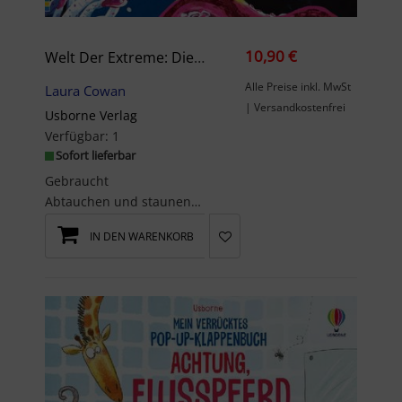
10,90 €
Welt Der Extreme: Die Tiefsee
Alle Preise inkl. MwSt
Laura Cowan
| Versandkostenfrei
Usborne Verlag
Verfügbar:
1
Sofort lieferbar
Gebraucht
Abtauchen und staunenEntdecke die Tiefen der Weltmeere und ihre faszinierenden Bewohner. Wie scha...
IN DEN WARENKORB