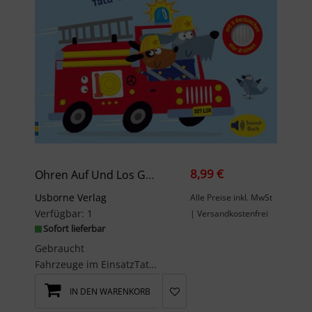
8,99 €
Ohren Auf Und Los Geht’s! Das Feuerwehrauto
Usborne Verlag
Alle Preise inkl. MwSt
Verfügbar:
1
| Versandkostenfrei
Sofort lieferbar
Gebraucht
Fahrzeuge im EinsatzTatü-tataaa! Es brennt! Sofort sind die Feuerwehrleute einsatzbereit. Begleit...
IN DEN WARENKORB