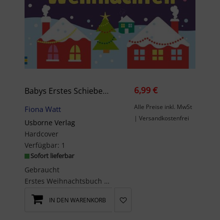
6,99 €
Babys Erstes Schiebebuch: Weihnachten
Alle Preise inkl. MwSt
Fiona Watt
| Versandkostenfrei
Usborne Verlag
Hardcover
Verfügbar:
1
Sofort lieferbar
Gebraucht
Erstes Weihnachtsbuch mit SchiebernMit tollen Schiebe-Effekten, Fingerspuren und lustigen...
IN DEN WARENKORB