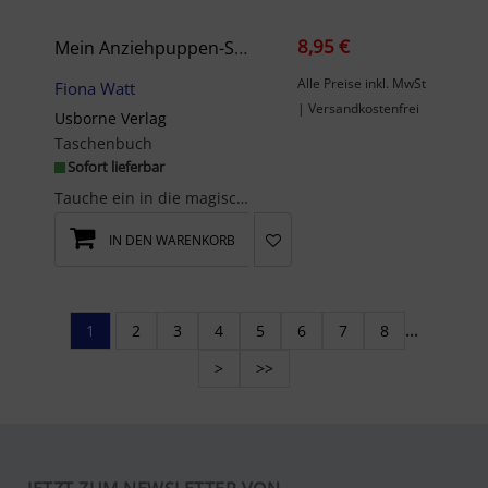
8,95 €
Mein Anziehpuppen-Stickerbuch: Meerjungfrauen
Alle Preise inkl. MwSt
Fiona Watt
| Versandkostenfrei
Usborne Verlag
Taschenbuch
Sofort lieferbar
Tauche ein in die magische Welt der Meerjungfrauen! Sei dabei, wenn sie zusammen ein Korallenriff...
IN DEN WARENKORB
1
2
3
4
5
6
7
8
...
>
>>