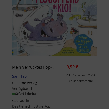
9,99 €
Mein Verrücktes Pop-Up-Klappenbuch: Achtung, Flusspferd Im Klo!
Alle Preise inkl. MwSt
Sam Taplin
| Versandkostenfrei
Usborne Verlag
Verfügbar:
1
Sofort lieferbar
Gebraucht
Das tierisch lustige Pop-up-HotelVorsicht, wenn du die Klappen öffnest ... Wer weiß, welches wild...