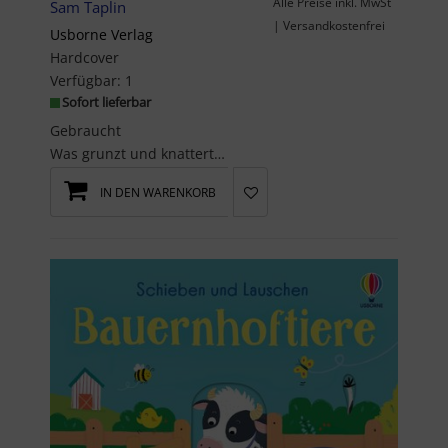
Alle Preise inkl. MwSt
Sam Taplin
| Versandkostenfrei
Usborne Verlag
Hardcover
Verfügbar:
1
Sofort lieferbar
Gebraucht
Was grunzt und knattert denn da?'MUH!', ruft die Kuh und 'MÄH!', macht das Schaf. Bewege ...
IN DEN WARENKORB