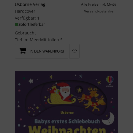
Usborne Verlag
Alle Preise inkl. MwSt
Hardcover
| Versandkostenfrei
Verfügbar:
1
Sofort lieferbar
Gebraucht
Tief im MeerMit tollen Schiebe-Effekten, Fingerspuren und lustigen Überraschungen wird jede Seite...
IN DEN WARENKORB