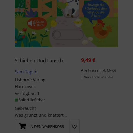
9,49 €
Schieben Und Lauschen: Bauernhoftiere
Alle Preise inkl. MwSt
Sam Taplin
| Versandkostenfrei
Usborne Verlag
Hardcover
Verfügbar:
1
Sofort lieferbar
Gebraucht
Was grunzt und knattert denn da?'MUH!', ruft die Kuh und 'MÄH!', macht das Schaf. Bewege ...
IN DEN WARENKORB