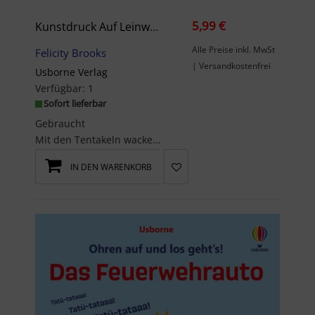
5,99 €
Kunstdruck Auf Leinwand, Motiv "A View Of The Pittsburgh, Pennsylvania City At Night Overlook Of The Allegheny River" Mit Blick Auf Die Andy Warholbrücke, Ungerahmt, 60 X 60 Cm, 60 X 60 Cm AUS!!!
Alle Preise inkl. MwSt
Felicity Brooks
| Versandkostenfrei
Usborne Verlag
Verfügbar:
1
Sofort lieferbar
Gebraucht
Mit den Tentakeln wackelnSchwimm mit dem freundlichen Kraken durchs Meer und begrüße sein...
IN DEN WARENKORB