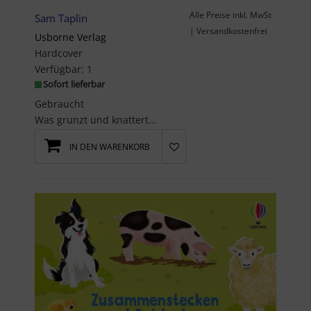
Alle Preise inkl. MwSt
Sam Taplin
| Versandkostenfrei
Usborne Verlag
Hardcover
Verfügbar:
1
Sofort lieferbar
Gebraucht
Was grunzt und knattert denn da?'MUH!', ruft die Kuh und 'MÄH!', macht das Schaf. Bewege ...
IN DEN WARENKORB