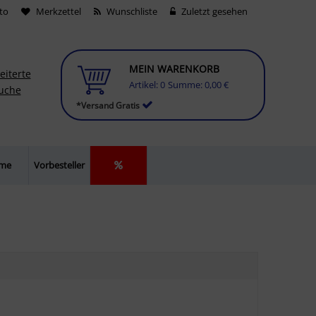
to
Merkzettel
Wunschliste
Zuletzt gesehen
MEIN WARENKORB
eiterte
Artikel:
0
Summe:
0,00 €
uche
*Versand Gratis
lme
Vorbesteller