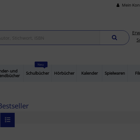
Mein Kon
Erw
S
Neu
nder- und
Schulbücher
Hörbücher
Kalender
Spielwaren
Fi
gendbücher
estseller