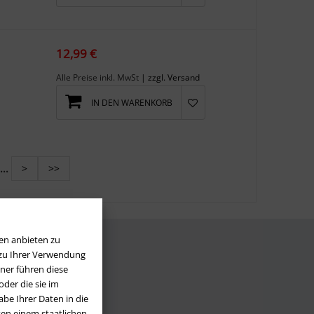
12,99 €
Alle Preise inkl. MwSt
| zzgl. Versand
IN DEN WARENKORB
...
>
>>
en anbieten zu
 zu Ihrer Verwendung
LOS
ner führen diese
der die sie im
be Ihrer Daten in die
en einem staatlichen