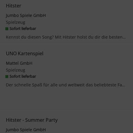
Hitster
Jumbo Spiele GmbH
Spielzeug
Sofort lieferbar
Kennst du diesen Song? Mit Hitster holst du dir die besten Hits aus 100 Jahren Musikgeschichte na...
UNO Kartenspiel
Mattel GmbH
Spielzeug
Sofort lieferbar
Der schnelle Spaß für alle und weltweit das beliebteste Familienkartenspiel. Ziel des Spiels ist ...
Hitster - Summer Party
Jumbo Spiele GmbH