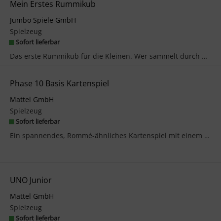
Mein Erstes Rummikub
Jumbo Spiele GmbH
Spielzeug
Sofort lieferbar
Das erste Rummikub für die Kleinen. Wer sammelt durch cleveres Ablegen der Steinchen die meisten ...
Phase 10 Basis Kartenspiel
Mattel GmbH
Spielzeug
Sofort lieferbar
Ein spannendes, Rommé-ähnliches Kartenspiel mit einem ganz besonderen Dreh - konzipiert von den M...
UNO Junior
Mattel GmbH
Spielzeug
Sofort lieferbar