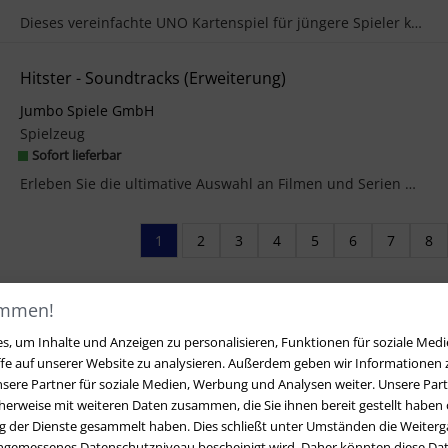
Dieses vereinfachte UNO Kartenspiel für jüngere Spieler kann mit mehreren Schwierigkeitsgraden ge...
Hitster - Soundtracks (Erweiterung)
Jumbo Spiele GmbH
Spielzeug
Sofort lieferbar
Erleben Sie die ultimative Auswahl an Filmen und Serien mit HITSTER Movie & Series Soundtracks! T...
1
2
3
4
5
6
7
8
ommen!
, um Inhalte und Anzeigen zu personalisieren, Funktionen für soziale Medi
ffe auf unserer Website zu analysieren. Außerdem geben wir Informationen
sere Partner für soziale Medien, Werbung und Analysen weiter. Unsere Part
erweise mit weiteren Daten zusammen, die Sie ihnen bereit gestellt haben o
 der Dienste gesammelt haben. Dies schließt unter Umständen die Weiterga
angemessenes Datenschutzniveau bescheinigt wird. Daher könnten diese Dat