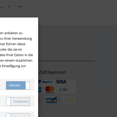
...
>
>>
en anbieten zu
 zu Ihrer Verwendung
LOS
ner führen diese
der die sie im
be Ihrer Daten in die
en einem staatlichen
 Einwilligung zur
Zahlweisen
ng mit
yPal oder