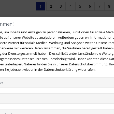
1
2
3
4
5
6
7
8
ommen!
, um Inhalte und Anzeigen zu personalisieren, Funktionen für soziale Medi
ffe auf unserer Website zu analysieren. Außerdem geben wir Informationen
sere Partner für soziale Medien, Werbung und Analysen weiter. Unsere Part
erweise mit weiteren Daten zusammen, die Sie ihnen bereit gestellt haben o
 der Dienste gesammelt haben. Dies schließt unter Umständen die Weiterga
angemessenes Datenschutzniveau bescheinigt wird. Daher könnten diese Dat
en unterliegen. Näheres finden Sie in unserer Datenschutzbestimmung. Ihre
 Sie jederzeit wieder in der Datenschutzerklärung widerrufen.
t
Ihre Vorteile bei uns
 Fragen?
Hier finden Sie Antworten
Kostenloser Versand innerhalb
ies
 gestellte Fragen.
Deutschlands
 E-Mail:
Sicherer Online Shop und Zahlu
hversandmimpf2000.de
SSL-Verschlüsselung
49 (0)9209 20 23 188
Viele Zahlungsmethoden wie Pa
per Vorkasse