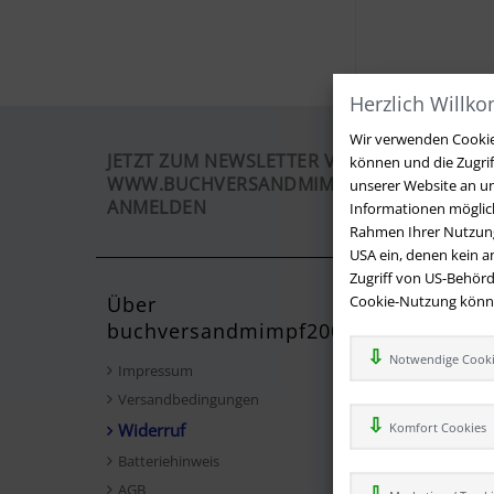
Herzlich Willk
Wir verwenden Cookies
JETZT ZUM NEWSLETTER VON
können und die Zugri
WWW.BUCHVERSANDMIMPF2000.DE
unserer Website an un
ANMELDEN
Informationen möglich
Rahmen Ihrer Nutzung
USA ein, denen kein 
Zugriff von US-Behörd
Über
Cookie-Nutzung können
Kontak
buchversandmimpf2000.de
Sie haben
Notwendige Cook
auf häufig
Impressum
Fragen per
Versandbedingungen
info@buc
Widerruf
Komfort Cookies
Telefon: +
Batteriehinweis
AGB