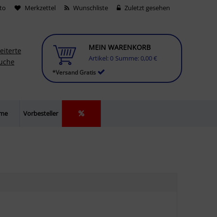
to
Merkzettel
Wunschliste
Zuletzt gesehen
MEIN WARENKORB
eiterte
Artikel:
0
Summe:
0,00 €
uche
*Versand Gratis
lme
Vorbesteller