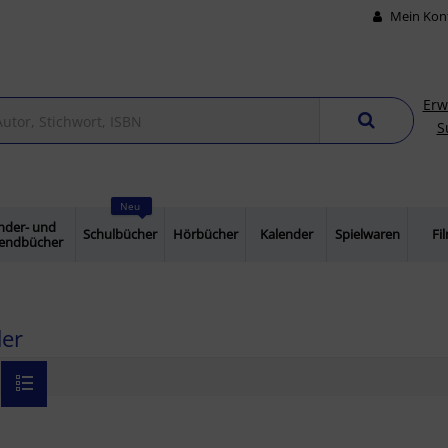
Mein Kon
Erw
S
Neu
nder- und
Schulbücher
Hörbücher
Kalender
Spielwaren
Fi
gendbücher
er